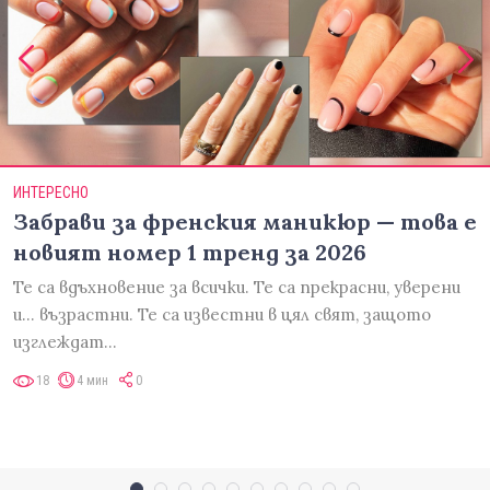
ИНТЕРЕСНО
Забрави за френския маникюр — това е
новият номер 1 тренд за 2026
Те са вдъхновение за всички. Те са прекрасни, уверени
и... възрастни. Те са известни в цял свят, защото
изглеждат…
18
4 мин
0