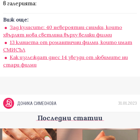
в галерията:
Виж още:
Зад кулисите: 40 невероятни снимки, които
хвърлят нова светлина върху велики филми
13 клишета от романтични филми, които имат
СМИСЪЛ
Как изглеждат днес 14 звезди от любимите ни
стари филми
31.01.2023
ДОНИКА СИМЕОНОВА
Последни статии