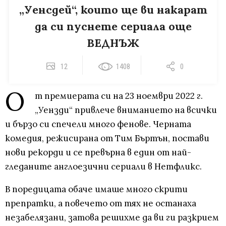
„Уенсдей“, които ще ви накарат
да си пуснете сериала още
ВЕДНЪЖ
12
1408
0
О
т премиерата си на 23 ноември 2022 г.
„Уензди“ привлече вниманието на всички
и бързо си спечели много фенове. Черната
комедия, режисирана от Тим Бъртън, постави
нови рекорди и се превърна в един от най-
гледаните англоезични сериали в Нетфликс.
В поредицата обаче имаше много скрити
препратки, а повечето от тях не останаха
незабелязани, затова решихме да ви ги разкрием