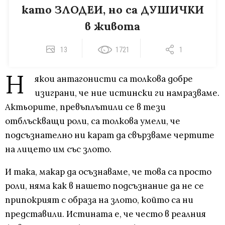
като ЗЛОДЕИ, но са ДУШИЧКИ
в живота
13
1721
1
Н
якои антагонисти са толкова добре
изиграни, че ние истински ги намразваме.
Актьорите, превъплътили се в тези
отблъскващи роли, са толкова умели, че
подсъзнателно ни карат да свързваме чертите
на лицето им със злото.
И така, макар да осъзнаваме, че това са просто
роли, няма как в нашето подсъзнание да не се
припокрият с образа на злото, който са ни
представили. Истината е, че често в реалния