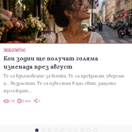
ЛЮБОПИТНО
Кои зодии ще получат голяма
изненада през август
Те са вдъхновение за всички. Те са прекрасни, уверени
и... възрастни. Те са известни в цял свят, защото
изглеждат…
105
6 мин
0