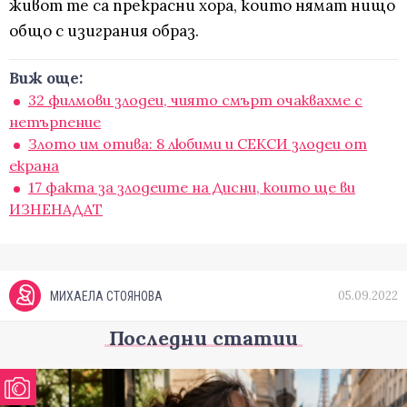
живот те са прекрасни хора, които нямат нищо
общо с изиграния образ.
Виж още:
32 филмови злодеи, чиято смърт очаквахме с
нетърпение
Злото им отива: 8 любими и СЕКСИ злодеи от
екрана
17 факта за злодеите на Дисни, които ще ви
ИЗНЕНАДАТ
05.09.2022
МИХАЕЛА СТОЯНОВА
Последни статии