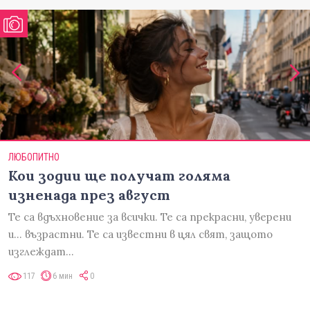
ЛЮБОПИТНО
Кои зодии ще получат голяма
изненада през август
Те са вдъхновение за всички. Те са прекрасни, уверени
и... възрастни. Те са известни в цял свят, защото
изглеждат…
117
6 мин
0