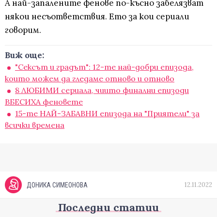
А най-запалените фенове по-късно забелязват
някои несъответствия. Ето за кои сериали
говорим.
Виж още:
"Сексът и градът": 12-те най-добри епизода,
които можем да гледаме отново и отново
8 ЛЮБИМИ сериала, чиито финални епизоди
ВБЕСИХА феновете
15-те НАЙ-ЗАБАВНИ епизода на "Приятели" за
всички времена
12.11.2022
ДОНИКА СИМЕОНОВА
Последни статии