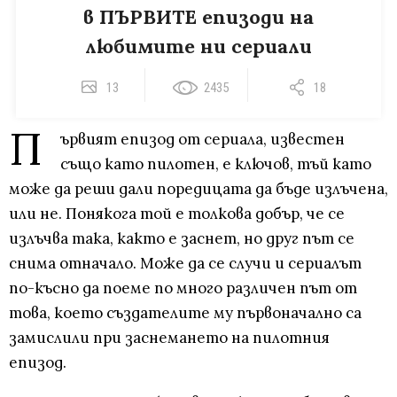
в ПЪРВИТЕ епизоди на
любимите ни сериали
13
2435
18
П
ървият епизод от сериала, известен
също като пилотен, е ключов, тъй като
може да реши дали поредицата да бъде излъчена,
или не. Понякога той е толкова добър, че се
излъчва така, както е заснет, но друг път се
снима отначало. Може да се случи и сериалът
по-късно да поеме по много различен път от
това, което създателите му първоначално са
замислили при заснемането на пилотния
епизод.