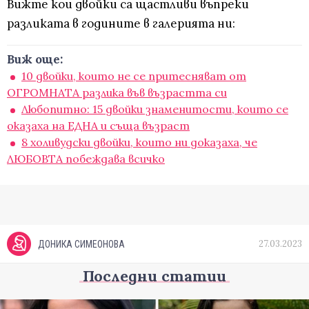
Вижте кои двойки са щастливи въпреки
разликата в годините в галерията ни:
Виж още:
10 двойки, които не се притесняват от
ОГРОМНАТА разлика във възрастта си
Любопитно: 15 двойки знаменитости, които се
оказаха на ЕДНА и съща възраст
8 холивудски двойки, които ни доказаха, че
ЛЮБОВТА побеждава всичко
27.03.2023
ДОНИКА СИМЕОНОВА
Последни статии