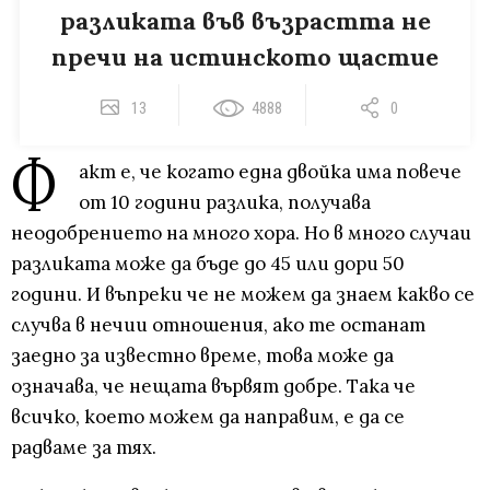
разликата във възрастта не
пречи на истинското щастие
13
4888
0
Ф
акт е, че когато една двойка има повече
от 10 години разлика, получава
неодобрението на много хора. Но в много случаи
разликата може да бъде до 45 или дори 50
години. И въпреки че не можем да знаем какво се
случва в нечии отношения, ако те останат
заедно за известно време, това може да
означава, че нещата вървят добре. Така че
всичко, което можем да направим, е да се
радваме за тях.