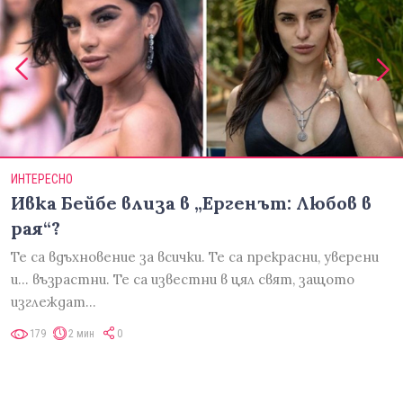
ИНТЕРЕСНО
Ивка Бейбе влиза в „Ергенът: Любов в
рая“?
Те са вдъхновение за всички. Те са прекрасни, уверени
и... възрастни. Те са известни в цял свят, защото
изглеждат…
179
2 мин
0