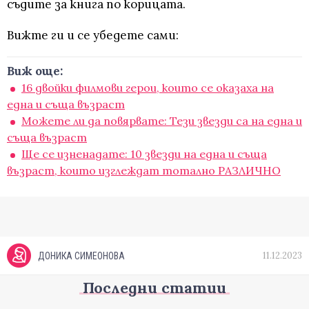
съдите за книга по корицата.
Вижте ги и се убедете сами:
Виж още:
16 двойки филмови герои, които се оказаха на
една и съща възраст
Можете ли да повярвате: Тези звезди са на една и
съща възраст
Ще се изненадате: 10 звезди на една и съща
възраст, които изглеждат тотално РАЗЛИЧНО
11.12.2023
ДОНИКА СИМЕОНОВА
Последни статии