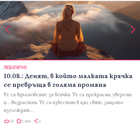
ЛЮБОПИТНО
10.08.: Денят, в който малката крачка
се превръща в голяма промяна
Те са вдъхновение за всички. Те са прекрасни, уверени
и... възрастни. Те са известни в цял свят, защото
изглеждат…
64
2 мин
0