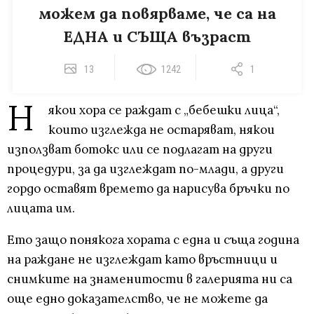
можем да повярваме, че са на
ЕДНА и СЪЩА възраст
13
1242
1
Н
якои хора се раждат с „бебешки лица“,
които изглежда не остаряват, някои
използват ботокс или се подлагат на други
процедури, за да изглеждат по-млади, а други
гордо оставят времето да нарисува бръчки по
лицата им.
Ето защо понякога хората с една и съща година
на раждане не изглеждат като връстници и
снимките на знаменитости в галерията ни са
още едно доказателство, че не можете да