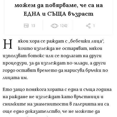
можем да повярваме, че са на
ЕДНА и СЪЩА възраст
13
1242
1
Н
якои хора се раждат с „бебешки лица“,
които изглежда не остаряват, някои
използват ботокс или се подлагат на други
процедури, за да изглеждат по-млади, а други
гордо оставят времето да нарисува бръчки по
лицата им.
Ето защо понякога хората с една и съща година
на раждане не изглеждат като връстници и
снимките на знаменитости в галерията ни са
още едно доказателство, че не можете да