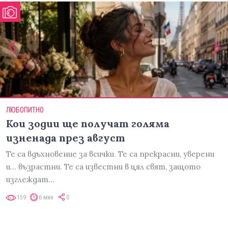
ЛЮБОПИТНО
Кои зодии ще получат голяма
изненада през август
Те са вдъхновение за всички. Те са прекрасни, уверени
и... възрастни. Те са известни в цял свят, защото
изглеждат…
159
6 мин
0