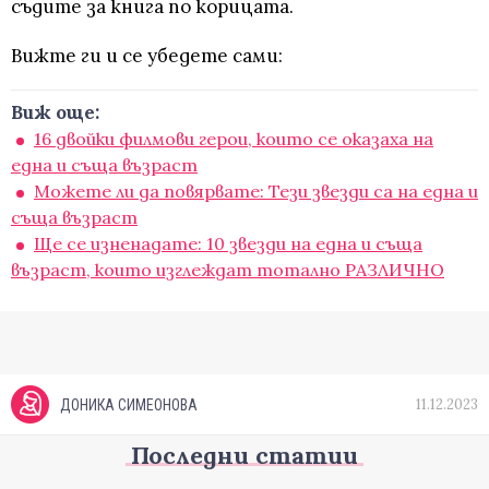
съдите за книга по корицата.
Вижте ги и се убедете сами:
Виж още:
16 двойки филмови герои, които се оказаха на
една и съща възраст
Можете ли да повярвате: Тези звезди са на една и
съща възраст
Ще се изненадате: 10 звезди на една и съща
възраст, които изглеждат тотално РАЗЛИЧНО
11.12.2023
ДОНИКА СИМЕОНОВА
Последни статии