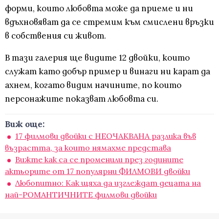
форми, които любовта може да приеме и ни
вдъхновяват да се стремим към смислени връзки
в собствения си живот.
В тази галерия ще видите 12 двойки, които
служат като добър пример и винаги ни карат да
ахнем, когато видим начините, по които
персонажите показват любовта си.
Виж още:
17 филмови двойки с НЕОЧАКВАНА разлика във
възрастта, за които нямахме представа
Вижте как са се променили през годините
актьорите от 17 популярни ФИЛМОВИ двойки
Любопитно: Как щяха да изглеждат децата на
най-РОМАНТИЧНИТЕ филмови двойки