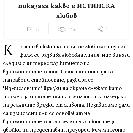
показаха какво е ИСТИНСКА
любов
13
1453
1
К
огато в сюжета на някое любимо шоу или
филм се развива любовна линия, ние винаги
следим с интерес развитието на
взаимоотношенията. Стига нещата да са
направени стойностно, разбира се.
"Измислените" връзки на екрана служат като
пример за отношенията и могат да са огледало
на реалните връзки от живота. Независимо дали
са измислени или се основават на
взаимоотношения от реалния живот, тези
двойки ни предоставят прозорец към многото