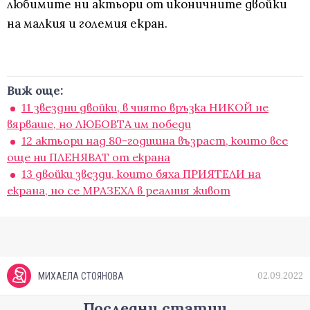
любимите ни актьори от иконичните двойки
на малкия и големия екран.
Виж още:
11 звездни двойки, в чиято връзка НИКОЙ не
вярваше, но ЛЮБОВТА им победи
12 актьори над 80-годишна възраст, които все
още ни ПЛЕНЯВАТ от екрана
13 двойки звезди, които бяха ПРИЯТЕЛИ на
екрана, но се МРАЗЕХА в реалния живот
02.09.2022
МИХАЕЛА СТОЯНОВА
Последни статии