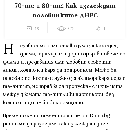
70-те и 80-те: Как изглеждат
половинките ДНЕС
13
870
1
Н
езависимо дали става дума за комедия,
драма, трилър или дори хорър, в повечето
филми и предавания има любовна сюжетна
линия, която ни кара да потръпнем. Може би
основното, което е нужно за актьорскара игра е
талантът, не трябва да пропускаме и химията
между двамата талантливи партньори, без
която нищо не би било същото.
Времето лети шеметно и ние от Dama.bg
решихме да разберем как изглеждат днес