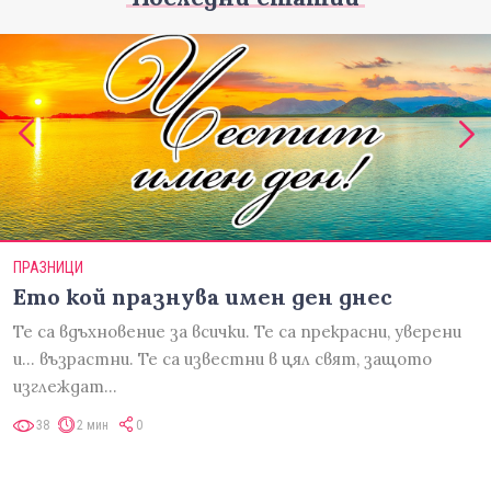
ПРАЗНИЦИ
Ето кой празнува имен ден днес
Те са вдъхновение за всички. Те са прекрасни, уверени
и... възрастни. Те са известни в цял свят, защото
изглеждат…
38
2 мин
0