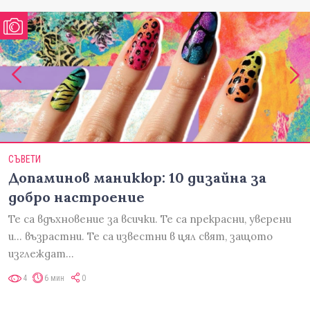
СЪВЕТИ
Допаминов маникюр: 10 дизайна за
добро настроение
Те са вдъхновение за всички. Те са прекрасни, уверени
и... възрастни. Те са известни в цял свят, защото
изглеждат…
4
6 мин
0