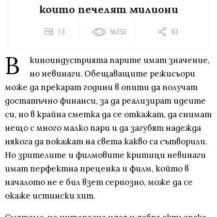
които печелят милиони
13
56253
83
В
киноиндустрията парите имат значение,
но невинаги. Обещаващите режисьори
може да прекарат години в опити да получат
достатъчно финанси, за да реализират идеите
си, но в крайна сметка да се откажат, да снимат
нещо с много малко пари и да загубят надежда
някога да покажат на света какво са сътворили.
Но зрителите и филмовите критици невинаги
имат перфектна преценка и филм, който в
началото не е бил взет сериозно, може да се
окаже истински хит.