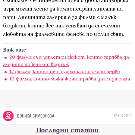
Смятаме, че интересна идея и добра актьорска
игра могат лесно да компенсират липсата на
пари. Днешната галерия е за филми с малък
бюджет, които все пак успяват да спечелят
любовта на филмовите фенове по целия свят.
Виж още:
20 филма със заплетен сюжет, които трябва да
гледате повече от веднъж
17 филма, които не са за хора със слаби нерви
10 филма, които всяка жена трябва да гледа сама
12.06.2021
ДОНИКА СИМЕОНОВА
Последни статии