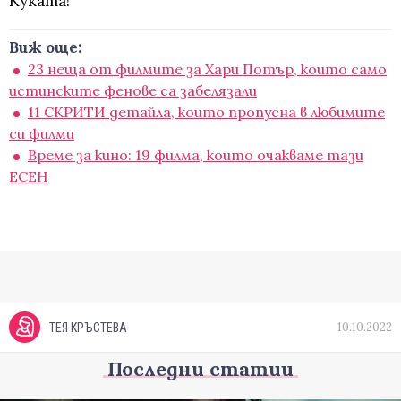
Куката!
Виж още:
23 неща от филмите за Хари Потър, които само
истинските фенове са забелязали
11 СКРИТИ детайла, които пропусна в любимите
си филми
Време за кино: 19 филма, които очакваме тази
ЕСЕН
10.10.2022
ТЕЯ КРЪСТЕВА
Последни статии