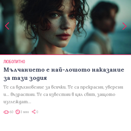
ЛЮБОПИТНО
Мълчанието е най-лошото наказание
за тази зодия
Те са вдъхновение за всички. Те са прекрасни, уверени
и... възрастни. Те са известни в цял свят, защото
изглеждат…
60
3 мин
0