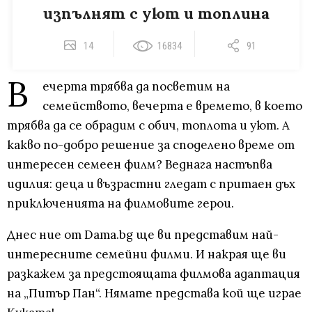
изпълнят с уют и топлина
14
16834
91
В
ечерта трябва да посветим на
семейството, вечерта е времето, в което
трябва да се обрадим с обич, топлота и уют. А
какво по-добро решение за споделено време от
интересен семеен филм? Веднага настъпва
идилия: деца и възрастни гледат с притаен дъх
приключенията на филмовите герои.
Днес ние от Dama.bg ще ви представим най-
интересните семейни филми. И накрая ще ви
разкажем за предстоящата филмова адаптация
на „Питър Пан“. Нямате представа кой ще играе