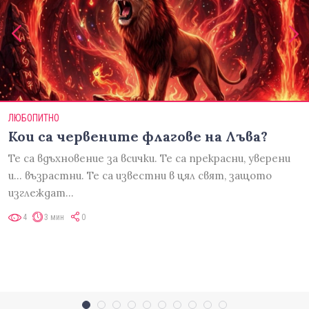
ЛЮБОПИТНО
Кои са червените флагове на Лъва?
Те са вдъхновение за всички. Те са прекрасни, уверени
и... възрастни. Те са известни в цял свят, защото
изглеждат…
4
3 мин
0