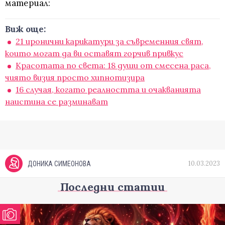
материал:
Виж още:
21 иронични карикатури за съвременния свят,
които могат да ви оставят горчив привкус
Красотата по света: 18 души от смесена раса,
чиято визия просто хипнотизира
16 случая, когато реалността и очакванията
наистина се разминават
10.03.2023
ДОНИКА СИМЕОНОВА
Последни статии