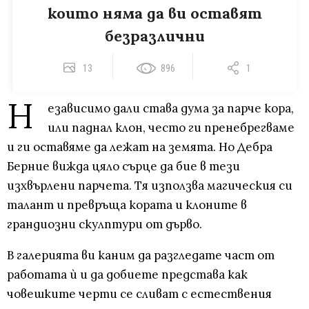
които няма да ви оставят
безразлични
13
896
1
Н
езависимо дали става дума за парче кора,
или паднал клон, често ги пренебрегваме
и ги оставяме да лежат на земята. Но Дебра
Берние вижда цяло сърце да бие в тези
изхвърлени парчета. Тя използва магическия си
талант и превръща кората и клоните в
грандиозни скулптури от дърво.
В галерията ви каним да разгледате част от
работата ѝ и да добиете представа как
човешките черти се сливат с естествения