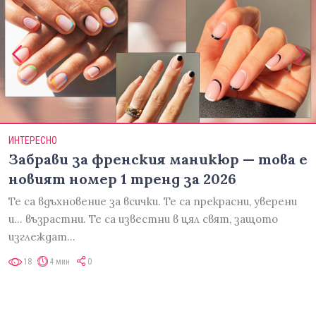
ИНТЕРЕСНО
Забрави за френския маникюр — това е
новият номер 1 тренд за 2026
Те са вдъхновение за всички. Те са прекрасни, уверени
и... възрастни. Те са известни в цял свят, защото
изглеждат…
18
4 мин
0