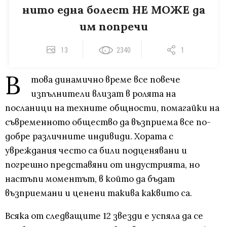
нито една болест НЕ МОЖЕ да
им попречи
13
2340
1
В
това динамично време все повече
изпълнители влизат в ролята на
посланици на техните общности, помагайки на
съвременното общество да възприема все по-
добре различните индивиди. Хората с
увреждания често са били подценявани и
погрешно представяни от индустрията, но
настъпи моментът, в който да бъдат
възприемани и ценени такива каквито са.
Всяка от следващите 12 звезди е успяла да се