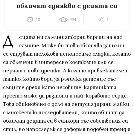
обличат еднакво с децата си
13
904
1
Д
ецата ни са миниатюрни версии на нас
самите. Може би това обяснява защо ни
се струват толокова непоносимо сладки, когато
са облечени в интересно костюмче или се
перчат с нови дрешки. А когато привлекателен
татко, който води за ръчичка детенце със
същите дрехи като неговите, картинката
просто може да разтопи и най-коравото сърце.
Това обикновено е дело на ентусиазирани майки
с множество последователи, които обичат да
обличат децата си в синхорн със собствения си
стил, но напоследък се заформя подобен тренд и