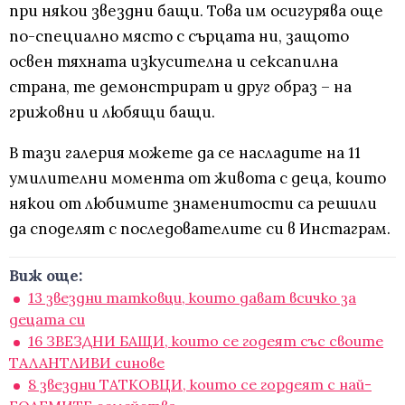
при някои звездни бащи. Това им осигурява още
по-специално място с сърцата ни, защото
освен тяхната изкусителна и сексапилна
страна, те демонстрират и друг образ – на
грижовни и любящи бащи.
В тази галерия можете да се насладите на 11
умилителни момента от живота с деца, които
някои от любимите знаменитости са решили
да споделят с последователите си в Инстаграм.
Виж още:
13 звездни татковци, които дават всичко за
децата си
16 ЗВЕЗДНИ БАЩИ, които се годеят със своите
ТАЛАНТЛИВИ синове
8 звездни ТАТКОВЦИ, които се гордеят с най-