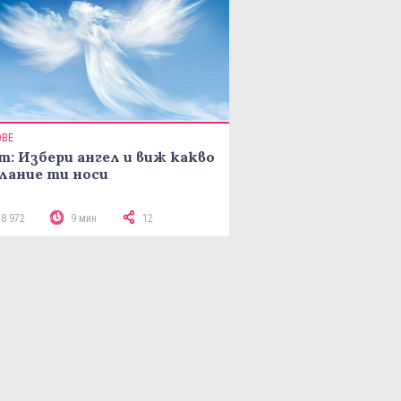
ОВЕ
т: Избери ангел и виж какво
лание ти носи
18 972
9 мин
12