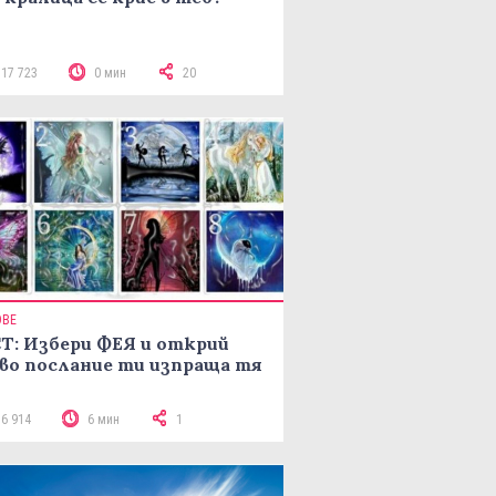
117 723
0 мин
20
ОВЕ
Т: Избери ФЕЯ и открий
во послание ти изпраща тя
16 914
6 мин
1