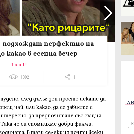
о подхождат перфектно на
о какао в есенна вечер
1 от 14
1392
1
тудено, след дълъг ден просто искате да
АБ
рещ чай, или какао, да се завиете с
интересно, за предпочитане със същия
. Така че си спомнихме добри филми,
годината. В тази селекция почти всеки