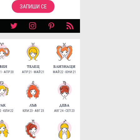
ЗАПИШИ СЕ
ВЕН
ТЕЛЕЦ
БЛИЗНАЦИ
1 - АПР 20
АПР 21 - МАЙ 21
МАЙ 22 - ЮНИ 21
РАК
ЛЪВ
ДЕВА
 - ЮЛИ 22
ЮЛИ 23 - АВГ 23
АВГ 24 - СЕП 23