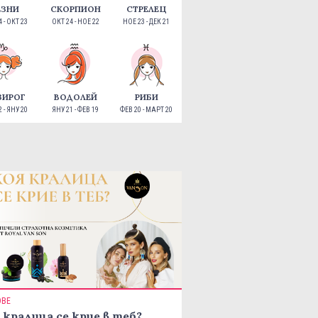
ЕЗНИ
СКОРПИОН
СТРЕЛЕЦ
 - ОКТ 23
ОКТ 24 - НОЕ 22
НОЕ 23 - ДЕК 21
ЗИРОГ
ВОДОЛЕЙ
РИБИ
 - ЯНУ 20
ЯНУ 21 - ФЕВ 19
ФЕВ 20 - МАРТ 20
ОВЕ
 кралица се крие в теб?