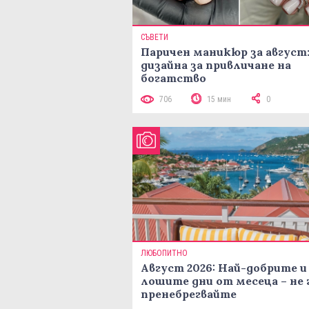
СЪВЕТИ
Паричен маникюр за август:
дизайна за привличане на
богатство
706
15 мин
0
ЛЮБОПИТНО
Август 2026: Най-добрите и
лошите дни от месеца – не 
пренебрегвайте