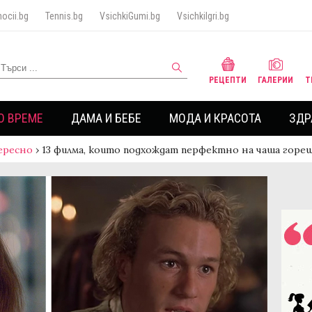
ocii.bg
Tennis.bg
VsichkiGumi.bg
VsichkiIgri.bg
РЕЦЕПТИ
ГАЛЕРИИ
Т
О ВРЕМЕ
ДАМА И БЕБЕ
МОДА И КРАСОТА
ЗДР
ересно
›
13 филма, които подхождат перфектно на чаша горе