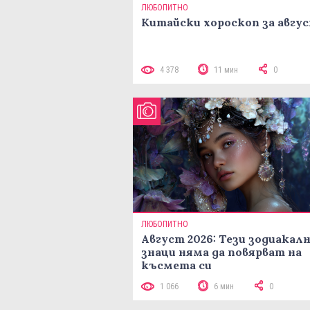
ЛЮБОПИТНО
Китайски хороскоп за авгу
4 378
11 мин
0
ЛЮБОПИТНО
Август 2026: Тези зодиакал
знаци няма да повярват на
късмета си
1 066
6 мин
0