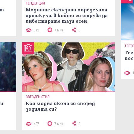
ТЕНДЕНЦИИ
ст
Модните експерти определиха
артикула, в който си струва да
инвестирате тази есен
312
4 мин
0
ТЕСТ
Тес
пос
ЗВЕЗДЕН СТИЛ
ни
Коя модна икона си според
зодията си?
497
7 мин
0