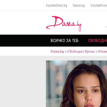
VsichkiOferti.bg
Dama.bg
VsichkiProm
ВСИЧКО ЗА ТЕБ
СВОБОДН
Dama.bg
›
Свободно време
›
Инт