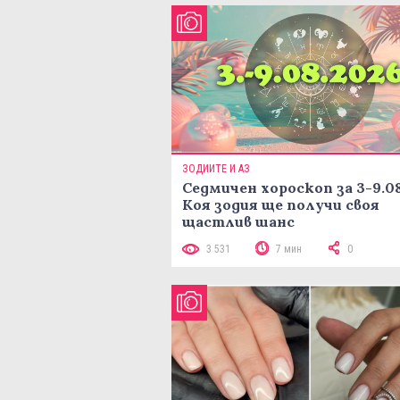
ЗОДИИТЕ И АЗ
Седмичен хороскоп за 3-9.08
Коя зодия ще получи своя
щастлив шанс
3 531
7 мин
0