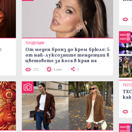
ТЕНДЕНЦИИ
с
От меден бронз до крем брюле: 5
от най-луксозните тенденции в
цветовете за коса в края на
лятото
252
4 мин
0
ТЕСТ
ТЕС
как