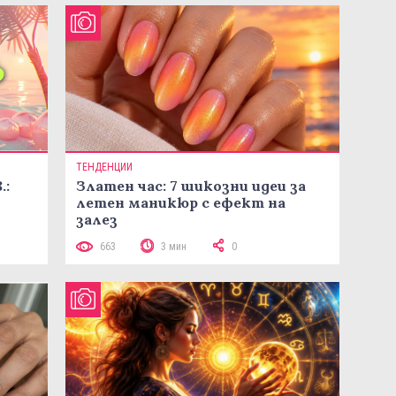
ТЕНДЕНЦИИ
.:
Златен час: 7 шикозни идеи за
летен маникюр с ефект на
залез
663
3 мин
0