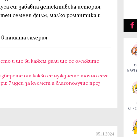
уса си: забавна детективска история,
тен семеен филм, малко романтика и
в нашата галерия!
исто и ще ви кажем дали ще се омъжите
О
МАРТ 2
азберете от какво се нуждаете точно сега
и: 7 идеи за късмет и благополучие през
ЮНИ 22
05.11.2024