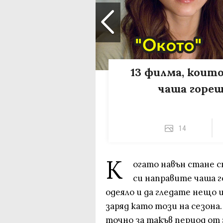
13 филма, коит
чаша горещ
14
К
огато навън стане с
си направите чаша го
одеяло и да гледате нещо 
заряд като този на сезона
точно за такъв период от 