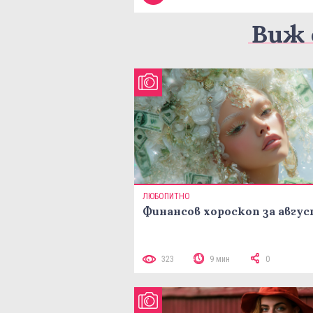
Виж 
ЛЮБОПИТНО
Финансов хороскоп за авгу
323
9 мин
0