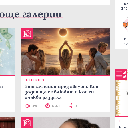
В
СЕП 24
още галерии
КО
ДЕК 22
ЛЮБОПИТНО
ст
Затъмнения през август: Кои
зодии ще се влюбят и кои ги
очаква раздяла
494
6 мин
0
ТЕСТ
Коя