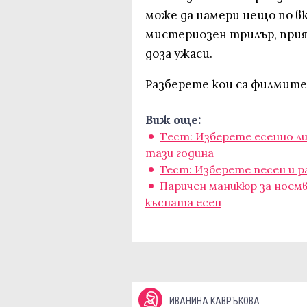
може да намери нещо по вк
мистериозен трилър, прия
доза ужаси.
Разберете кои са филмите 
Виж още:
Tест: Изберете есенно л
тази година
Тест: Изберете песен и р
Паричен маникюр за ноемвр
късната есен
ИВАНИНА КАВРЪКОВА