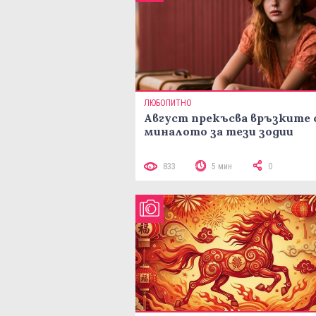
ЛЮБОПИТНО
Август прекъсва връзките 
миналото за тези зодии
833
5 мин
0