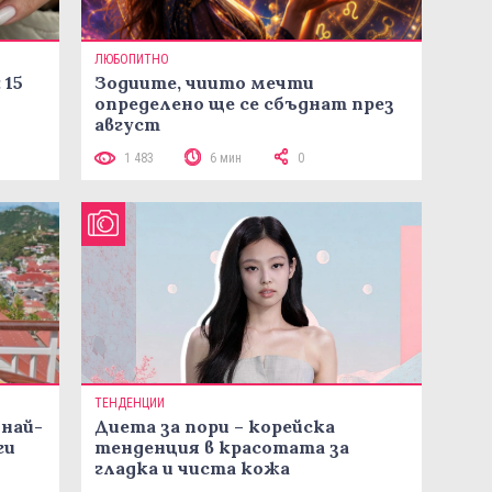
ЛЮБОПИТНО
 15
Зодиите, чиито мечти
определено ще се сбъднат през
август
1 483
6 мин
0
ТЕНДЕНЦИИ
 най-
Диета за пори – корейска
ги
тенденция в красотата за
гладка и чиста кожа