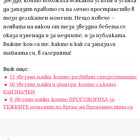
звезди, които положиха всякакви усилия и успяха
да запазят правото си на лично пространство в
този деликатен момент. Нещо повече –
появата на някои от тези звездни бебета се
оказа изненада и за медиите, и за публиката.
Вижте кои са те, както и как са запазили
тайната си, в галерията!
Виж още:
13 звездни майки, които разбиват стереотипите
16 звездни майки и дъщери, които са като
БЛИЗНАЧКИ
8 звездни майки, които ПРОГОВОРИХА за
ТЕЖКИТЕ моменти по време на бременността си