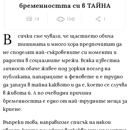
бременността си в ТАЙНА
14
1342
1
В
сички сме чували, че щастието обича
тишината и много хора предпочитат да
не споделят най-съкровените си моменти и
радости в социалните мрежи. Всяка известна
личност обаче живее под зоркия поглед на
публиката, папараците и феновете и е трудно
да запази в тайна каквото и да е, което се случва
в живота ѝ. А по очевидни причини
бременността е едно от най-трудните неща за
криене.
Въпреки това, направихме списък на някои