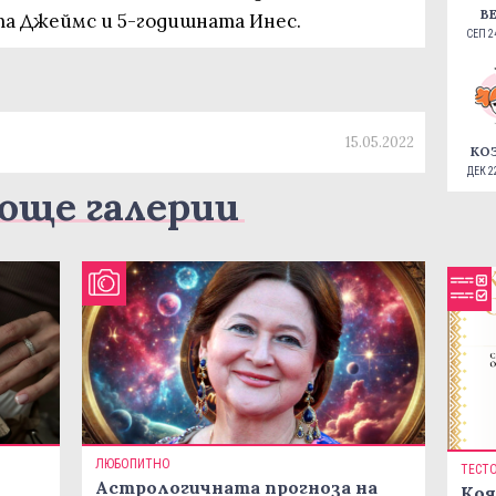
В
та Джеймс и 5-годишната Инес.
СЕП 24
15.05.2022
КО
ДЕК 22
още галерии
ЛЮБОПИТНО
ТЕСТ
Астрологичната прогноза на
Коя