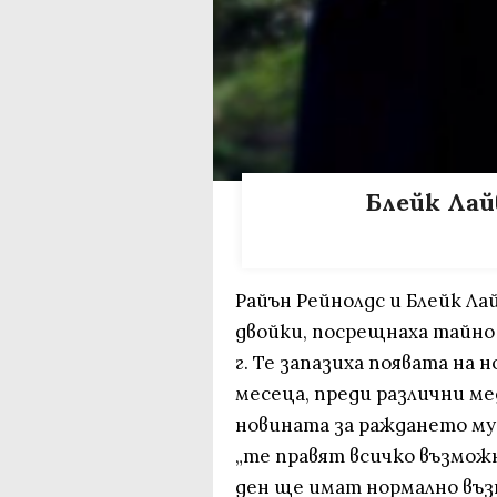
Блейк Лай
Райън Рейнолдс и Блейк Ла
двойки, посрещнаха тайно
г. Те запазиха появата на 
месеца, преди различни м
новината за раждането му.
„те правят всичко възможн
ден ще имат нормално възп