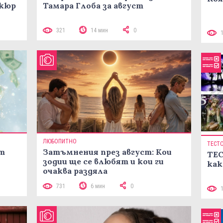
икюр
Тамара Глоба за август
321
14 мин
0
ЛЮБОПИТНО
ТЕСТ
ст
Затъмнения през август: Кои
ТЕС
зодии ще се влюбят и кои ги
как
очаква раздяла
731
6 мин
0