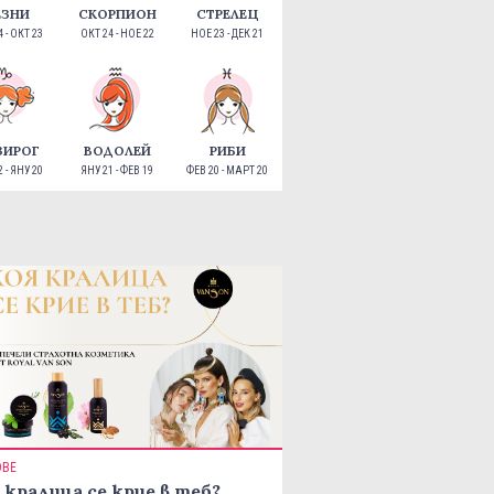
ЕЗНИ
СКОРПИОН
СТРЕЛЕЦ
 - ОКТ 23
ОКТ 24 - НОЕ 22
НОЕ 23 - ДЕК 21
ЗИРОГ
ВОДОЛЕЙ
РИБИ
 - ЯНУ 20
ЯНУ 21 - ФЕВ 19
ФЕВ 20 - МАРТ 20
ОВЕ
 кралица се крие в теб?