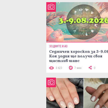
ЗОДИИТЕ И АЗ
Седмичен хороскоп за 3-9.08
Коя зодия ще получи своя
щастлив шанс
3 623
7 мин
0