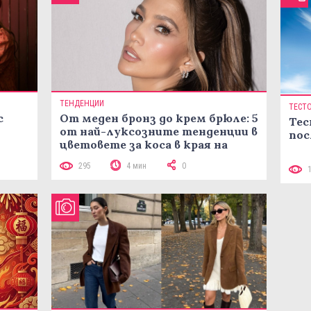
ТЕНДЕНЦИИ
ТЕСТ
с
От меден бронз до крем брюле: 5
Тес
от най-луксозните тенденции в
пос
цветовете за коса в края на
лятото
295
4 мин
0