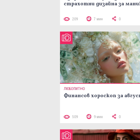
страхотни дизайна за ман
209
7 мин
0
ЛЮБОПИТНО
Финансов хороскоп за авгу
509
9 мин
0