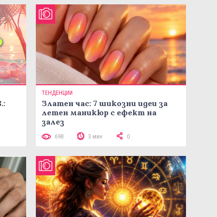
ТЕНДЕНЦИИ
.:
Златен час: 7 шикозни идеи за
летен маникюр с ефект на
залез
698
3 мин
0