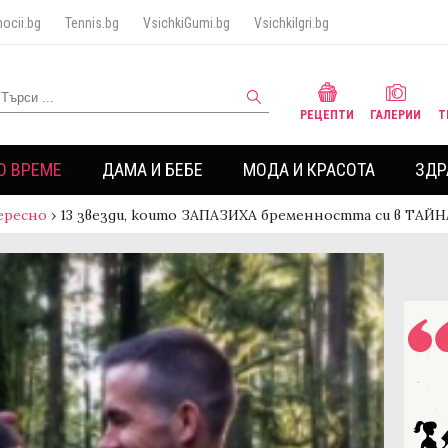
ocii.bg
Tennis.bg
VsichkiGumi.bg
VsichkiIgri.bg
РЕЦЕПТИ
ГАЛЕРИИ
Т
О ВРЕМЕ
ДАМА И БЕБЕ
МОДА И КРАСОТА
ЗДР
ересно
›
13 звезди, които ЗАПАЗИХА бременността си в ТАЙН