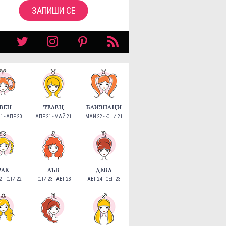
ЗАПИШИ СЕ
ВЕН
ТЕЛЕЦ
БЛИЗНАЦИ
1 - АПР 20
АПР 21 - МАЙ 21
МАЙ 22 - ЮНИ 21
РАК
ЛЪВ
ДЕВА
 - ЮЛИ 22
ЮЛИ 23 - АВГ 23
АВГ 24 - СЕП 23