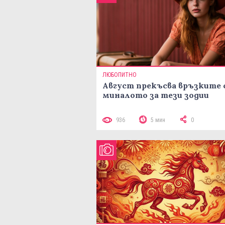
ЛЮБОПИТНО
Август прекъсва връзките 
миналото за тези зодии
936
5 мин
0