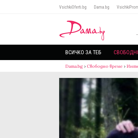
VsichkiOferti.bg
Dama.bg
VsichkiProm
ВСИЧКО ЗА ТЕБ
СВОБОДН
Dama.bg
›
Свободно време
›
Инт