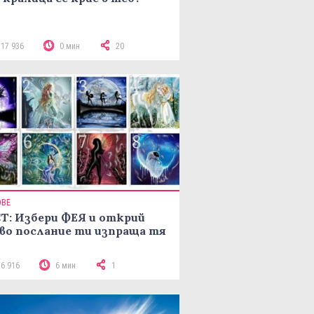
117 936
0 мин
20
ОВЕ
Т: Избери ФЕЯ и открий
во послание ти изпраща тя
16 916
6 мин
1