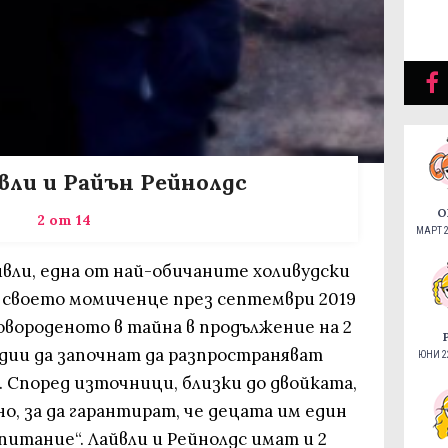
вли и Райън Рейнолдс
О
2 от 14
МАРТ 2
йвли, една от най-обичаните холивудски
 своето момиченце през септември 2019
новороденото в тайна в продължение на 2
едии да започнат да разпространяват
ЮНИ 22
 Според източници, близки до двойката,
о, за да гарантират, че децата им един
итание“. Лайвли и Рейнолдс имат и 2