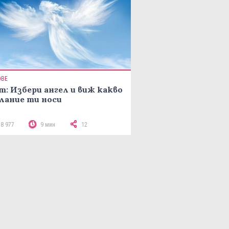
ОВЕ
т: Избери ангел и виж какво
лание ти носи
18 977
9 мин
12