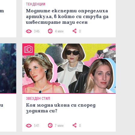
ТЕНДЕНЦИИ
ст
Модните експерти определиха
артикула, в който си струва да
инвестирате тази есен
346
4 мин
0
ЗВЕЗДЕН СТИЛ
ни
Коя модна икона си според
зодията си?
541
7 мин
0