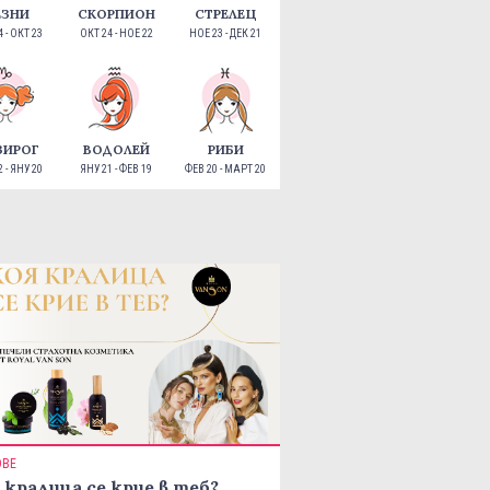
ЕЗНИ
СКОРПИОН
СТРЕЛЕЦ
 - ОКТ 23
ОКТ 24 - НОЕ 22
НОЕ 23 - ДЕК 21
ЗИРОГ
ВОДОЛЕЙ
РИБИ
 - ЯНУ 20
ЯНУ 21 - ФЕВ 19
ФЕВ 20 - МАРТ 20
ОВЕ
 кралица се крие в теб?