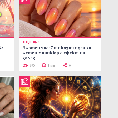
ТЕНДЕНЦИИ
.:
Златен час: 7 шикозни идеи за
летен маникюр с ефект на
залез
650
3 мин
0