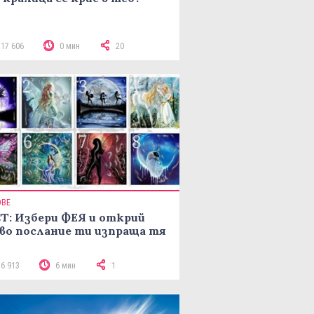
117 606
0 мин
20
ОВЕ
Т: Избери ФЕЯ и открий
во послание ти изпраща тя
16 913
6 мин
1