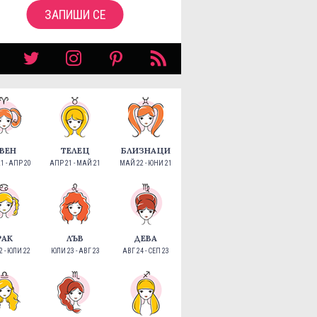
ЗАПИШИ СЕ
ВЕН
ТЕЛЕЦ
БЛИЗНАЦИ
1 - АПР 20
АПР 21 - МАЙ 21
МАЙ 22 - ЮНИ 21
РАК
ЛЪВ
ДЕВА
 - ЮЛИ 22
ЮЛИ 23 - АВГ 23
АВГ 24 - СЕП 23