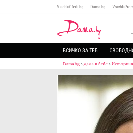
VsichkiOferti.bg
Dama.bg
VsichkiProm
ВСИЧКО ЗА ТЕБ
СВОБОДН
Dama.bg
›
Дама и бебе
›
Историит