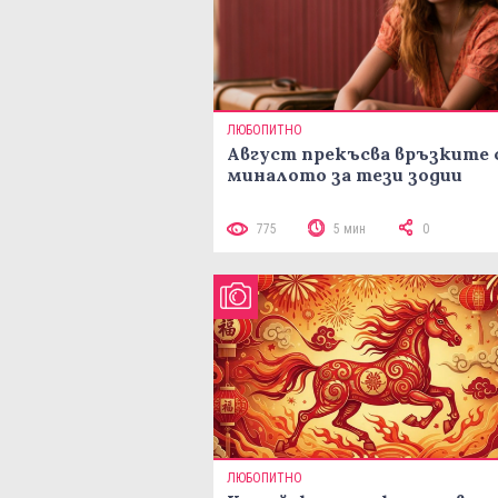
ЛЮБОПИТНО
Август прекъсва връзките 
миналото за тези зодии
775
5 мин
0
ЛЮБОПИТНО