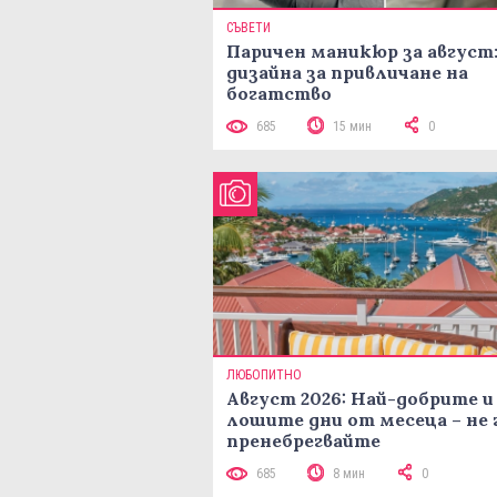
СЪВЕТИ
Паричен маникюр за август:
дизайна за привличане на
богатство
685
15 мин
0
ЛЮБОПИТНО
Август 2026: Най-добрите и
лошите дни от месеца – не 
пренебрегвайте
685
8 мин
0