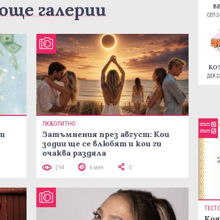
още галерии
В
СЕП 24
КО
ДЕК 22
ЛЮБОПИТНО
ст
Затъмнения през август: Кои
зодии ще се влюбят и кои ги
очаква раздяла
294
6 мин
0
ТЕСТ
Коя