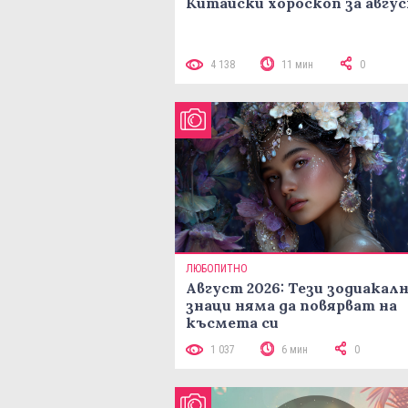
Китайски хороскоп за авгу
4 138
11 мин
0
ЛЮБОПИТНО
Август 2026: Тези зодиакал
знаци няма да повярват на
късмета си
1 037
6 мин
0