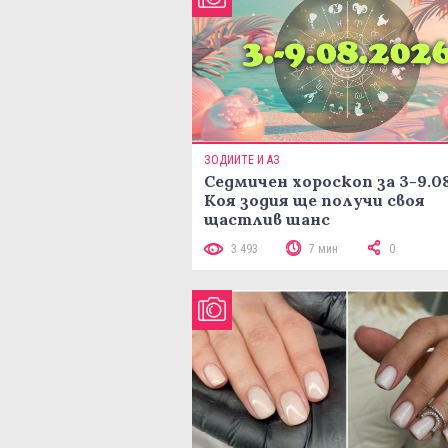
ЗОДИИТЕ И АЗ
Седмичен хороскоп за 3-9.08
Коя зодия ще получи своя
щастлив шанс
3 493
7 мин
0