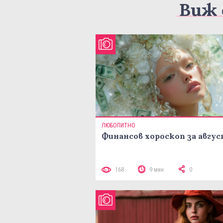
Виж 
ЛЮБОПИТНО
Финансов хороскоп за авгу
168
9 мин
0