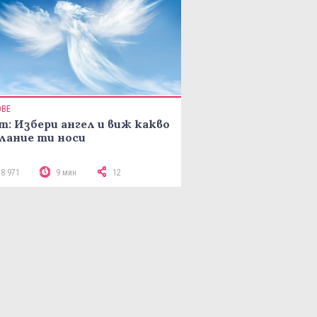
ОВЕ
т: Избери ангел и виж какво
лание ти носи
18 971
9 мин
12