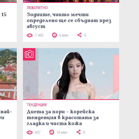
ЛЮБОПИТНО
 15
Зодиите, чиито мечти
определено ще се сбъднат през
август
1 463
6 мин
0
ТЕНДЕНЦИИ
 най-
Диета за пори – корейска
ги
тенденция в красотата за
гладка и чиста кожа
657
10 мин
0