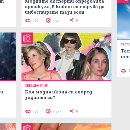
ст
Модните експерти определиха
артикула, в който си струва да
инвестирате тази есен
296
4 мин
0
ТЕСТ
Тес
пос
ЗВЕЗДЕН СТИЛ
ни
Коя модна икона си според
зодията си?
480
7 мин
0