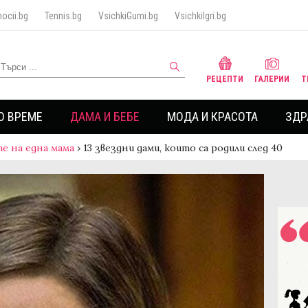
ocii.bg
Tennis.bg
VsichkiGumi.bg
VsichkiIgri.bg
РЕЦЕПТИ
ГАЛЕРИИ
Т
О ВРЕМЕ
ДАМА И БЕБЕ
МОДА И КРАСОТА
ЗДР
е на една мама
›
13 звездни дами, които са родили след 40