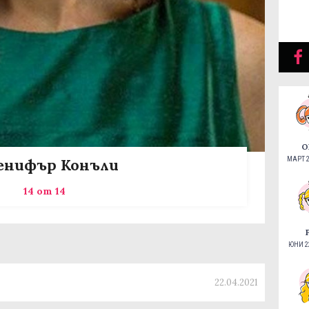
О
нифър Конъли
МАРТ 2
14 от 14
ЮНИ 22
22.04.2021