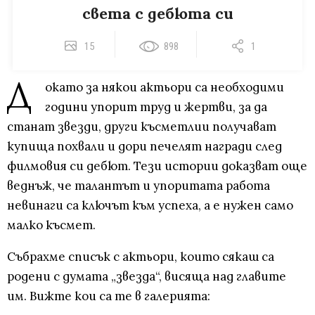
света с дебюта си
15
898
1
Д
окато за някои актьори са необходими
години упорит труд и жертви, за да
станат звезди, други късметлии получават
купища похвали и дори печелят награди след
филмовия си дебют. Тези истории доказват още
веднъж, че талантът и упоритата работа
невинаги са ключът към успеха, а е нужен само
малко късмет.
Събрахме списък с актьори, които сякаш са
родени с думата „звезда“, висяща над главите
им. Вижте кои са те в галерията: