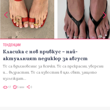
ТЕНДЕНЦИИ
Класика с нов привкус – най-
актуалният педикюр за август
Те са вдъхновение за всички. Те са прекрасни, уверени
и... възрастни. Те са известни в цял свят, защото
изглеждат…
17
5 мин
0