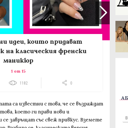
ни идеи, които придават
к на класическия френски
маникюр
1 от 15
1182
0
АБ
ата са известни с това, че се възраждат
това, което ги прави нови и
и се завръщат със свеж привкус. Вземете
. Разбира се, класическата версия