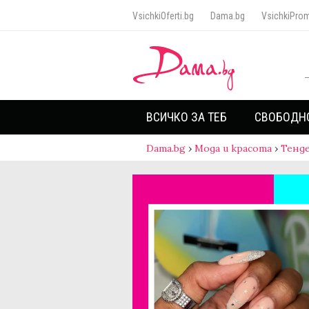
VsichkiOferti.bg
Dama.bg
VsichkiProm
ВСИЧКО ЗА ТЕБ
СВОБОДН
Dama.bg
›
Мода и красота
›
Тенд