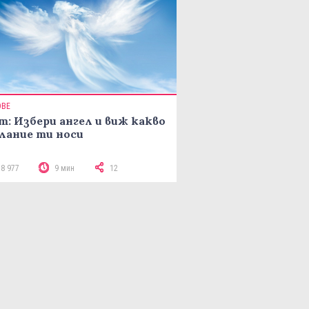
ОВЕ
т: Избери ангел и виж какво
лание ти носи
18 977
9 мин
12