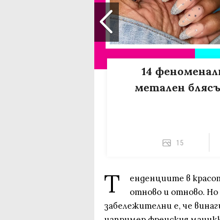
14 феноменал
метален блясъ
15
Т
енденциите в красот
отново и отново. Но 
забележителни е, че винаг
например френския маникюр