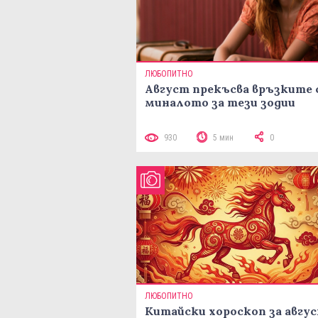
ЛЮБОПИТНО
Август прекъсва връзките 
миналото за тези зодии
930
5 мин
0
ЛЮБОПИТНО
Китайски хороскоп за авгу