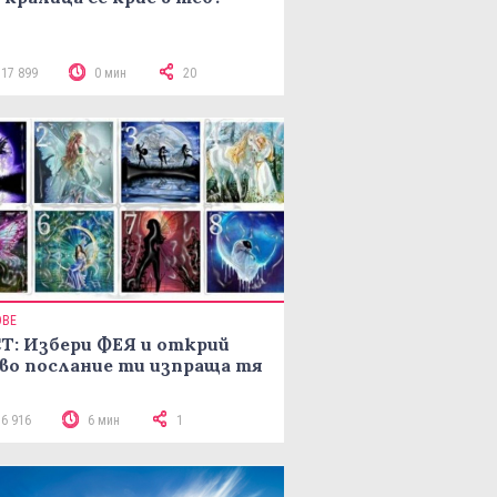
117 899
0 мин
20
ОВЕ
Т: Избери ФЕЯ и открий
во послание ти изпраща тя
16 916
6 мин
1