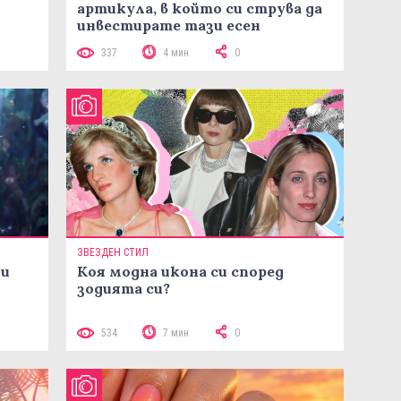
артикула, в който си струва да
инвестирате тази есен
337
4 мин
0
ЗВЕЗДЕН СТИЛ
ни
Коя модна икона си според
зодията си?
534
7 мин
0