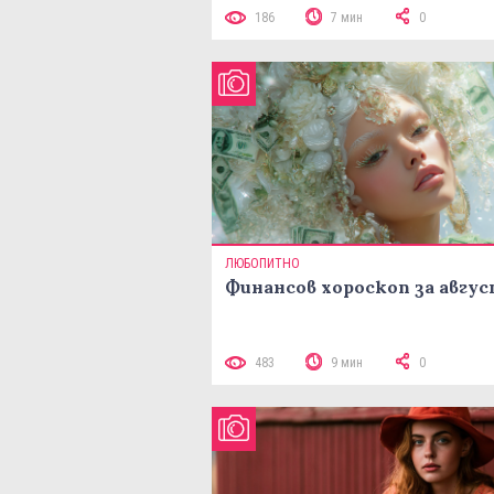
186
7 мин
0
ЛЮБОПИТНО
Финансов хороскоп за авгу
483
9 мин
0