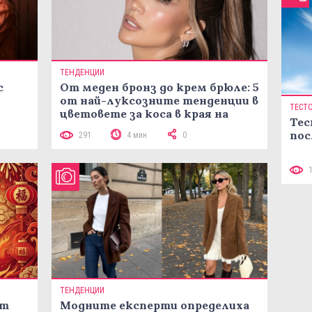
ТЕНДЕНЦИИ
с
От меден бронз до крем брюле: 5
от най-луксозните тенденции в
ТЕСТ
цветовете за коса в края на
Тес
лятото
пос
291
4 мин
0
ТЕНДЕНЦИИ
ст
Модните експерти определиха