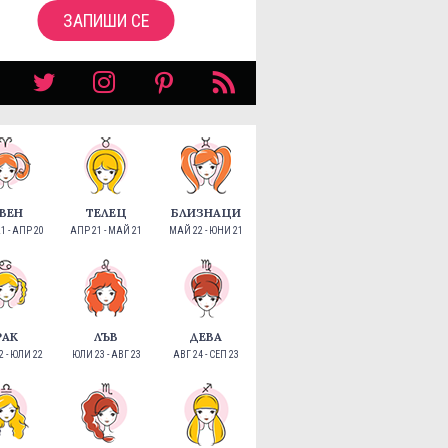
ЗАПИШИ СЕ
ВЕН
ТЕЛЕЦ
БЛИЗНАЦИ
1 - АПР 20
АПР 21 - МАЙ 21
МАЙ 22 - ЮНИ 21
РАК
ЛЪВ
ДЕВА
 - ЮЛИ 22
ЮЛИ 23 - АВГ 23
АВГ 24 - СЕП 23