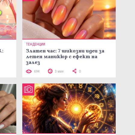
ТЕНДЕНЦИИ
.:
Златен час: 7 шикозни идеи за
летен маникюр с ефект на
залез
694
3 мин
0