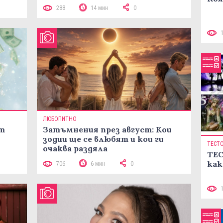
288
14 мин
0
ЛЮБОПИТНО
ст
Затъмнения през август: Кои
зодии ще се влюбят и кои ги
ТЕСТ
очаква раздяла
ТЕС
как
706
6 мин
0