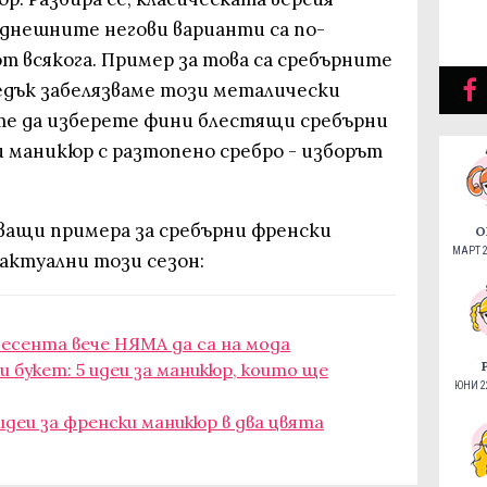
о днешните негови варианти са по-
т всякога. Пример за това са сребърните
едък забелязваме този металически
те да изберете фини блестящи сребърни
и маникюр с разтопено сребро - изборът
яващи примера за сребърни френски
О
МАРТ 2
актуални този сезон:
 есента вече НЯМА да са на мода
и букет: 5 идеи за маникюр, които ще
ЮНИ 22
идеи за френски маникюр в два цвята