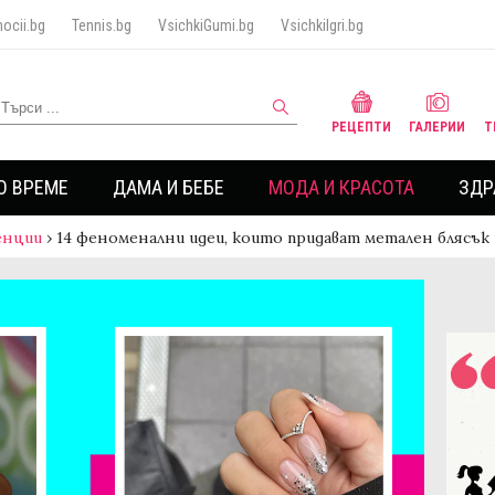
ocii.bg
Tennis.bg
VsichkiGumi.bg
VsichkiIgri.bg
РЕЦЕПТИ
ГАЛЕРИИ
Т
О ВРЕМЕ
ДАМА И БЕБЕ
МОДА И КРАСОТА
ЗДР
енции
›
14 феноменални идеи, които придават метален блясък 