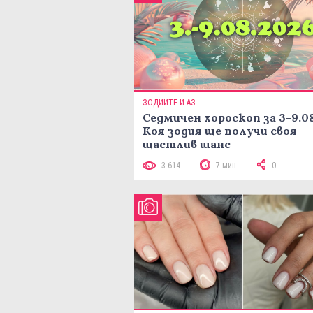
ЗОДИИТЕ И АЗ
Седмичен хороскоп за 3-9.08
Коя зодия ще получи своя
щастлив шанс
3 614
7 мин
0