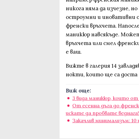
никога няма да изчезне, н
остроумни и иновативни о
френски връхчета. Напосл
маникюр навсякъде. Може
връхчета или смел френск
е ваш.
Вижте в галерия 14 завлад
нокти, които ще са доста 
Виж още:
3 вида маникюр, които от
От есенна дъга до френск
искате да пробвате веднага!
Закачлив минимализъм: 10 