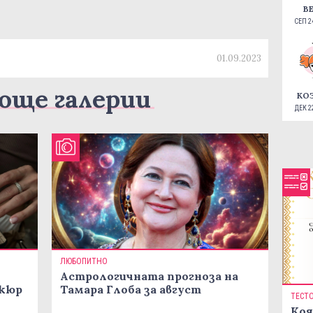
В
СЕП 24
01.09.2023
още галерии
КО
ДЕК 22
ЛЮБОПИТНО
Астрологичната прогноза на
икюр
Тамара Глоба за август
ТЕСТ
Коя