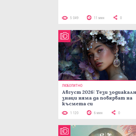
5 049
11 мин
0
ЛЮБОПИТНО
Август 2026: Тези зодиакал
знаци няма да повярват на
късмета си
1 120
6 мин
0