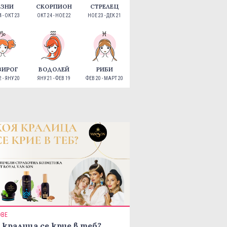
ЕЗНИ
СКОРПИОН
СТРЕЛЕЦ
 - ОКТ 23
ОКТ 24 - НОЕ 22
НОЕ 23 - ДЕК 21
ЗИРОГ
ВОДОЛЕЙ
РИБИ
 - ЯНУ 20
ЯНУ 21 - ФЕВ 19
ФЕВ 20 - МАРТ 20
ОВЕ
 кралица се крие в теб?