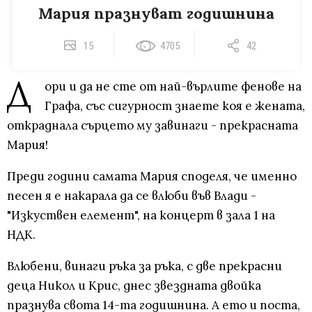
Мария празнуват годишнина
15
4705
42
Д
ори и да не сте от най-върлите фенове на
Графа, със сигурност знаете коя е жената,
откраднала сърцето му завинаги - прекрасната
Мария!
Преди години самата Мария споделя, че именно
песен я е накарала да се влюби във Влади -
"Изкуствен елемент", на концерт в зала 1 на
НДК.
Влюбени, винаги ръка за ръка, с две прекрасни
деца Никол и Крис, днес звездната двойка
празнува свота 14-та годишнина. А ето и поста,