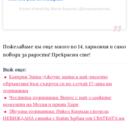
A post shared by Maria Ampova (@mariaampova)
Пожелаваме им още много по 14, хармония и само
поводи за радости! Прекрасни сте!
Виж още:
Катрин Зита-Джоунс написа най-милото
обръщение към съпруга си по случай 17-ата им
годишнина
Честита годишнина: Видео с най-сладките
моменти на Меган и принц Хари
Звездна годишнина: Никол Кидман сподели
НЕВИЖДАНА снимка с Кийт Ърбан от СВАТБАТА им