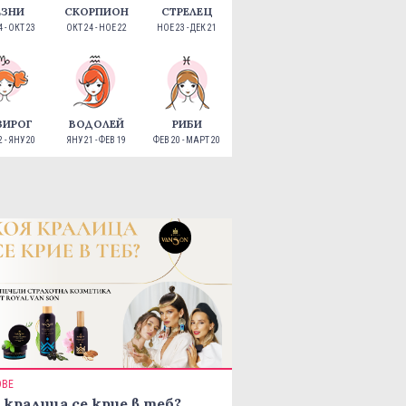
ЕЗНИ
СКОРПИОН
СТРЕЛЕЦ
 - ОКТ 23
ОКТ 24 - НОЕ 22
НОЕ 23 - ДЕК 21
ЗИРОГ
ВОДОЛЕЙ
РИБИ
 - ЯНУ 20
ЯНУ 21 - ФЕВ 19
ФЕВ 20 - МАРТ 20
ОВЕ
 кралица се крие в теб?