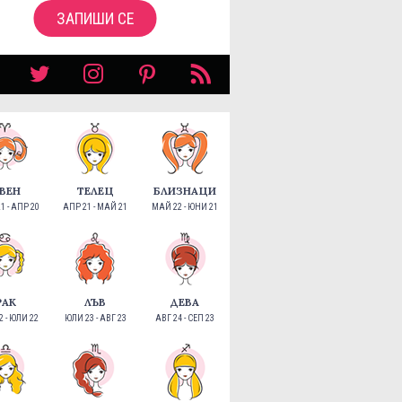
ЗАПИШИ СЕ
ВЕН
ТЕЛЕЦ
БЛИЗНАЦИ
1 - АПР 20
АПР 21 - МАЙ 21
МАЙ 22 - ЮНИ 21
РАК
ЛЪВ
ДЕВА
 - ЮЛИ 22
ЮЛИ 23 - АВГ 23
АВГ 24 - СЕП 23