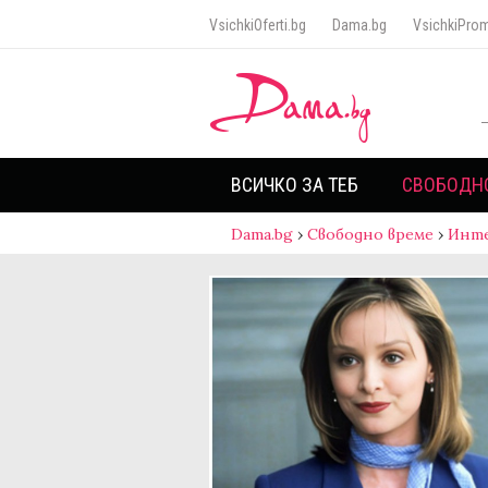
VsichkiOferti.bg
Dama.bg
VsichkiProm
ВСИЧКО ЗА ТЕБ
СВОБОДН
Dama.bg
›
Свободно време
›
Инт