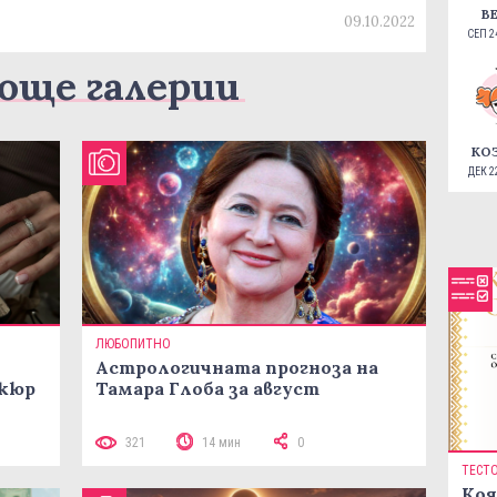
В
09.10.2022
СЕП 24
още галерии
КО
ДЕК 22
ЛЮБОПИТНО
Астрологичната прогноза на
икюр
Тамара Глоба за август
321
14 мин
0
ТЕСТ
Коя