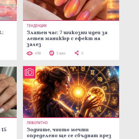
ТЕНДЕНЦИИ
.:
Златен час: 7 шикозни идеи за
летен маникюр с ефект на
залез
698
3 мин
0
ЛЮБОПИТНО
 15
Зодиите, чиито мечти
определено ще се сбъднат през