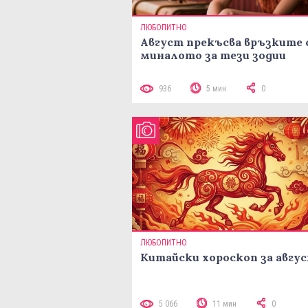
ЛЮБОПИТНО
Август прекъсва връзките 
миналото за тези зодии
936
5 мин
0
ЛЮБОПИТНО
Китайски хороскоп за авгу
5 066
11 мин
0