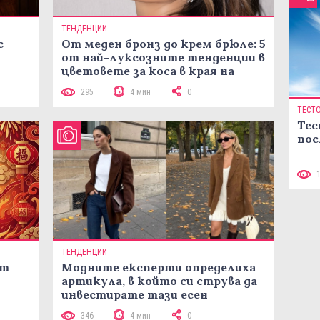
ТЕНДЕНЦИИ
с
От меден бронз до крем брюле: 5
от най-луксозните тенденции в
цветовете за коса в края на
лятото
295
4 мин
0
ТЕСТ
Тес
пос
ТЕНДЕНЦИИ
ст
Модните експерти определиха
артикула, в който си струва да
инвестирате тази есен
346
4 мин
0