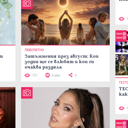
ЛЮБОПИТНО
ст
Затъмнения през август: Кои
зодии ще се влюбят и кои ги
очаква раздяла
731
6 мин
0
ТЕСТ
ТЕС
как