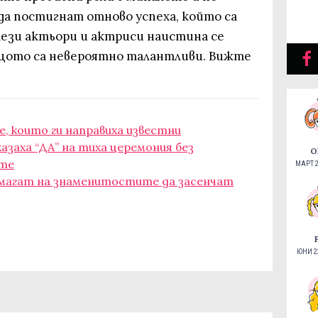
да постигнат отново успеха, който са
тези актьори и актриси наистина се
ащото са невероятно талантливи. Вижте
, които ги направиха известни
азаха “ДА” на тиха церемония без
О
ите
МАРТ 2
омагат на знаменитостите да засенчат
ЮНИ 22