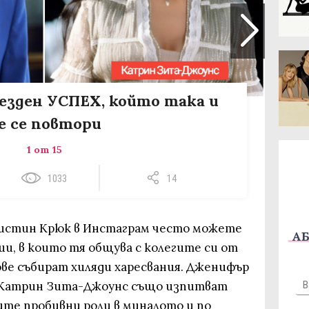
везден УСПЕХ, който така и
е се повтори
1 от 15
1033
14
ристин Крюк в Инстаграм често можете
АБ
ии, в които тя общува с колегите си от
ове събират хиляди харесвания. Дженифър
и Катрин Зита-Джоунс също изпитват
оите пробивни роли в миналото и по