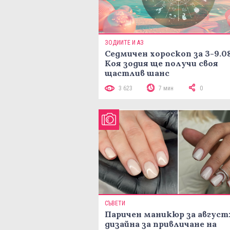
ЗОДИИТЕ И АЗ
Седмичен хороскоп за 3-9.08
Коя зодия ще получи своя
щастлив шанс
3 623
7 мин
0
СЪВЕТИ
Паричен маникюр за август:
дизайна за привличане на