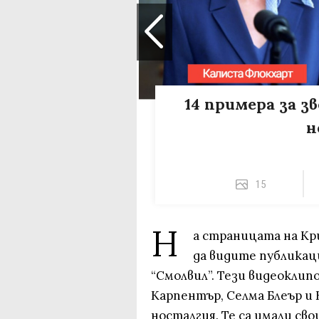
14 примера за з
н
15
Н
а страницата на К
да видите публикац
“Смолвил”. Тези видеоклип
Карпентър, Селма Блеър 
носталгия. Те са имали св