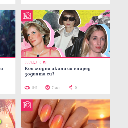
ЗВЕЗДЕН СТИЛ
ни
Коя модна икона си според
зодията си?
541
7 мин
0