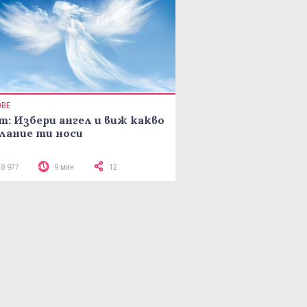
ОВЕ
т: Избери ангел и виж какво
лание ти носи
18 977
9 мин
12