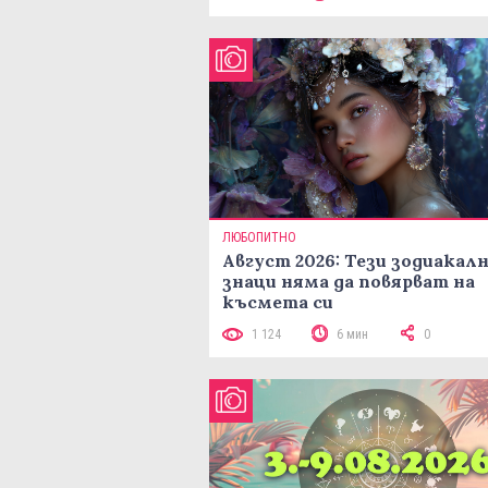
ЛЮБОПИТНО
Август 2026: Тези зодиакал
знаци няма да повярват на
късмета си
1 124
6 мин
0