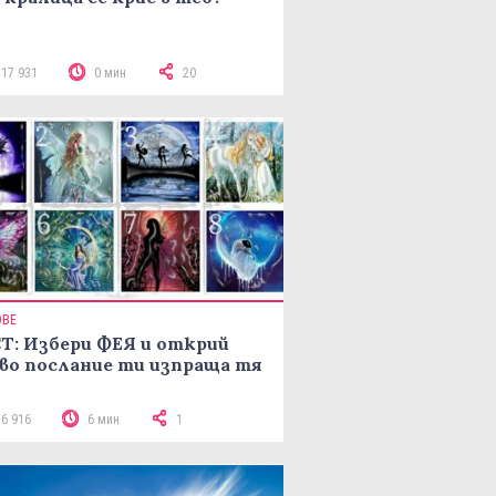
117 931
0 мин
20
ОВЕ
Т: Избери ФЕЯ и открий
во послание ти изпраща тя
16 916
6 мин
1