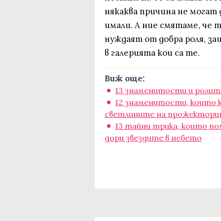
някаква причина не могат 
имали. А ние смятаме, че 
нуждаят от добра роля, з
в галерията кои са те.
Виж още:
13 знаменитости и ролите
12 знаменитости, които к
светлините на прожектор
13 тайни трика, които п
дори звездите в небето