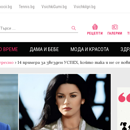
ocii.bg
Tennis.bg
VsichkiGumi.bg
VsichkiIgri.bg
РЕЦЕПТИ
ГАЛЕРИИ
Т
О ВРЕМЕ
ДАМА И БЕБЕ
МОДА И КРАСОТА
ЗДР
ересно
›
14 примера за звезден УСПЕХ, който така и не се по