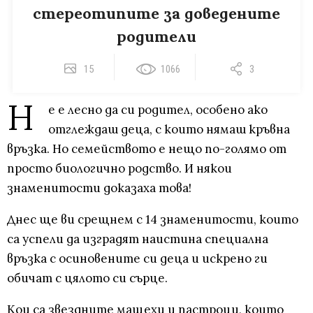
стереотипите за доведените
родители
15
1066
3
Н
е е лесно да си родител, особено ако
отглеждаш деца, с които нямаш кръвна
връзка. Но семейството е нещо по-голямо от
просто биологично родство. И някои
знаменитости доказаха това!
Днес ще ви срещнем с 14 знаменитости, които
са успели да изградят наистина специална
връзка с осиновените си деца и искрено ги
обичат с цялото си сърце.
Кои са звездните мащехи и пастроци, които