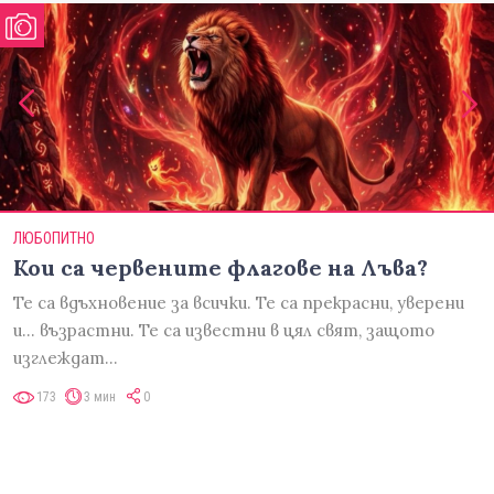
ЛЮБОПИТНО
Кои са червените флагове на Лъва?
Те са вдъхновение за всички. Те са прекрасни, уверени
и... възрастни. Те са известни в цял свят, защото
изглеждат…
173
3 мин
0