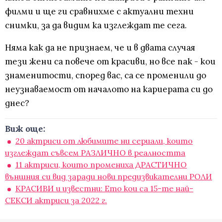
филми и ще ги сравнихме с актуални техни
снимки, за да видим ка изглеждат те сега.
Няма как да не признаем, че и в двата случая
тези жени са повече от красиви, но все пак - кои
знаменитости, според вас, са се променили до
неузнаваемост от началото на кариерата си до
днес?
Виж още:
20 актриси от любимите ни сериали, които
изглеждат съвсем РАЗЛИЧНО в реалността
11 актриси, които промениха ДРАСТИЧНО
външния си вид заради нови предизвикателни РОЛИ
КРАСИВИ и известни: Ето кои са 15-те най-
СЕКСИ актриси за 2022 г.