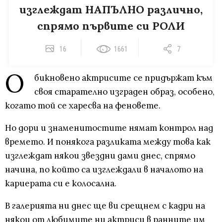
изглеждат НАПЪЛНО различно,
спрямо първите си РОЛИ
16
1661
7
О
бикновено актрисите се придържат към
своя старателно изграден образ, особено,
когато той се харесва на феновете.
Но дори и знаменитостите нямат контрол над
времето. И понякога разликата между това как
изглеждат някои звездни дами днес, спрямо
начина, по който са изглеждали в началото на
кариерата си е колосална.
В галерията ни днес ще ви срещнем с кадри на
някои от любимите ни актриси в ранните им