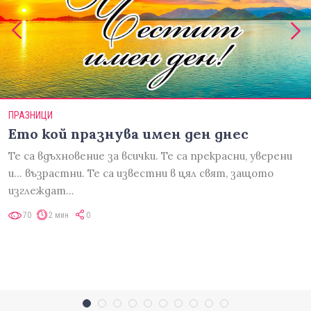
ПРАЗНИЦИ
Ето кой празнува имен ден днес
Те са вдъхновение за всички. Те са прекрасни, уверени
и... възрастни. Те са известни в цял свят, защото
изглеждат…
70
2 мин
0