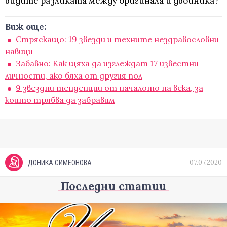
видите разликата между оригинала и двойника?
Виж още:
Стряскащо: 19 звезди и техните нездравословни
навици
Забавно: Как щяха да изглеждат 17 известни
личности, ако бяха от другия пол
9 звездни тенденции от началото на века, за
които трябва да забравим
07.07.2020
ДОНИКА СИМЕОНОВА
Последни статии