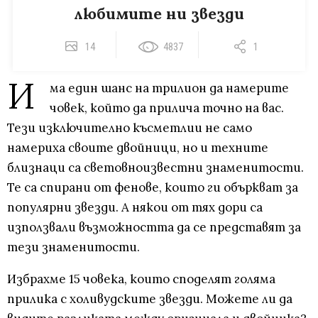
любимите ни звезди
14
4837
1
И
ма един шанс на трилион да намерите
човек, който да прилича точно на вас.
Тези изключително късметлии не само
намериха своите двойници, но и техните
близнаци са световноизвестни знаменитости.
Те са спирани от фенове, които ги объркват за
популярни звезди. А някои от тях дори са
използвали възможността да се представят за
тези знаменитости.
Избрахме 15 човека, които споделят голяма
прилика с холивудските звезди. Можете ли да