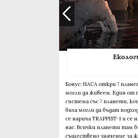
Еколог
Бонус: НАСА откри 7 плане
могли да живеем. Един от
система със 7 планети, к
биха могли да бъдат подх
се нарича TRAPPIST-1 и се
нас. Всички планети там б
съществено значение за жи