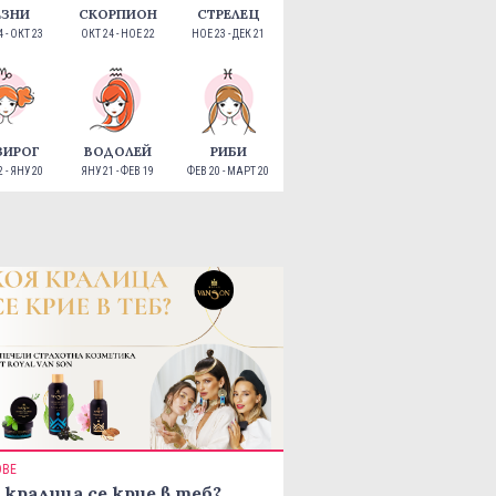
ЕЗНИ
СКОРПИОН
СТРЕЛЕЦ
 - ОКТ 23
ОКТ 24 - НОЕ 22
НОЕ 23 - ДЕК 21
ЗИРОГ
ВОДОЛЕЙ
РИБИ
 - ЯНУ 20
ЯНУ 21 - ФЕВ 19
ФЕВ 20 - МАРТ 20
ОВЕ
 кралица се крие в теб?