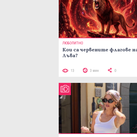
ЛЮБОПИТНО
Кои са червените флагове н
Лъва?
13
3 мин
0