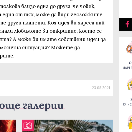
олкова близо една до друга, че човек,
 една от тях, може да види геоложките
е други планети. Коя идея ви хареса най-
снали любимото ви откритие, което се
ята? А може би имате собствени идеи за
ологична ситуация? Можете да
арите.
О
МАРТ 2
23.08.2021
още галерии
ЮНИ 22