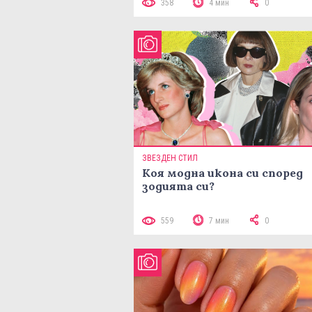
358
4 мин
0
ЗВЕЗДЕН СТИЛ
Коя модна икона си според
зодията си?
559
7 мин
0