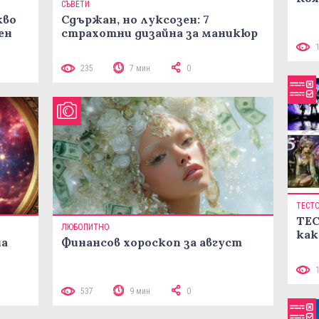
СЪВЕТИ
кво
Сдържан, но луксозен: 7
ен
страхотни дизайна за маникюр
235
7 мин
0
ТЕСТ
ТЕС
ЛЮБОПИТНО
как
на
Финансов хороскоп за август
537
9 мин
0