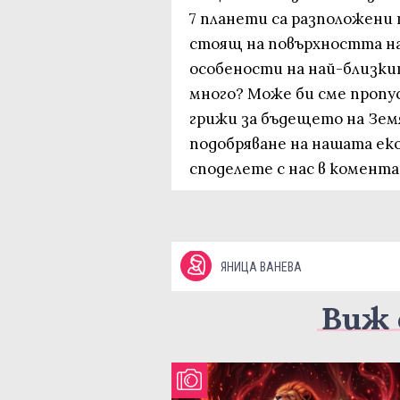
7 планети са разположени т
стоящ на повърхността на
особености на най-близкит
много? Може би сме пропу
грижи за бъдещето на Зем
подобряване на нашата ек
споделете с нас в комент
ЯНИЦА ВАНЕВА
Виж 