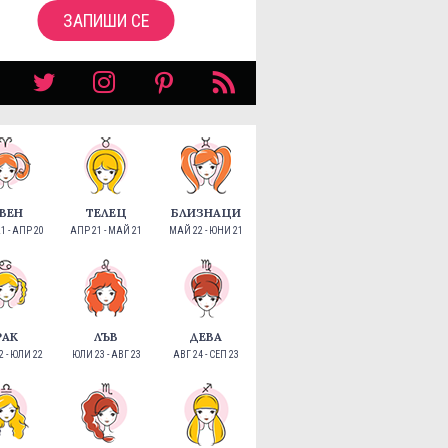
ЗАПИШИ СЕ
ВЕН
ТЕЛЕЦ
БЛИЗНАЦИ
1 - АПР 20
АПР 21 - МАЙ 21
МАЙ 22 - ЮНИ 21
РАК
ЛЪВ
ДЕВА
 - ЮЛИ 22
ЮЛИ 23 - АВГ 23
АВГ 24 - СЕП 23