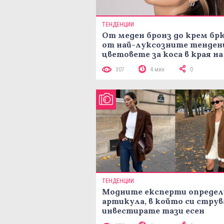
ТЕНДЕНЦИИ
От меден бронз до крем брю
от най-луксозните тенден
цветовете за коса в края на
лятото
307
4 мин
0
ТЕНДЕНЦИИ
Модните експерти определ
артикула, в който си струв
инвестирате тази есен