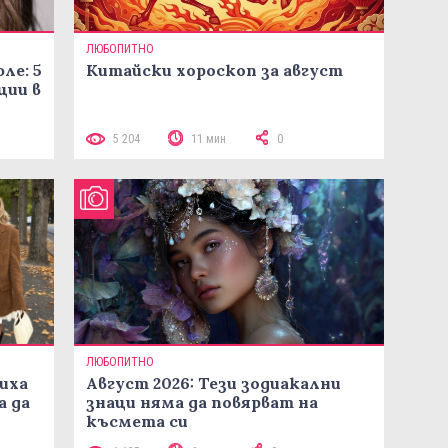
ЛЮБОПИТНО
ле: 5
Китайски хороскоп за август
ции в
5 204
11 мин
0
ЛЮБОПИТНО
иха
Август 2026: Тези зодиакални
а да
знаци няма да повярват на
късмета си