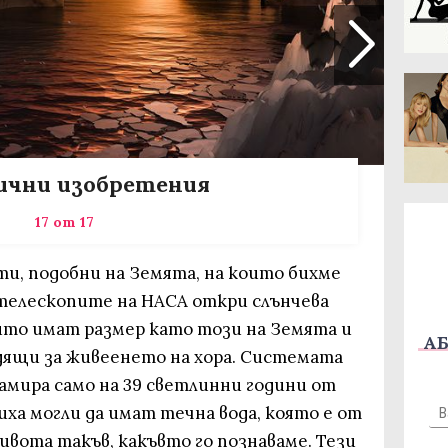
ични изобретения
17 от 17
ти, подобни на Земята, на които бихме
 телескопите на НАСА откри слънчева
оито имат размер като този на Земята и
АБ
одящи за живеенето на хора. Системата
 намира само на 39 светлинни години от
иха могли да имат течна вода, която е от
вота такъв, какъвто го познаваме. Тези