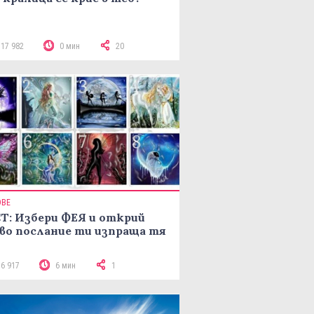
117 982
0 мин
20
ОВЕ
Т: Избери ФЕЯ и открий
во послание ти изпраща тя
16 917
6 мин
1