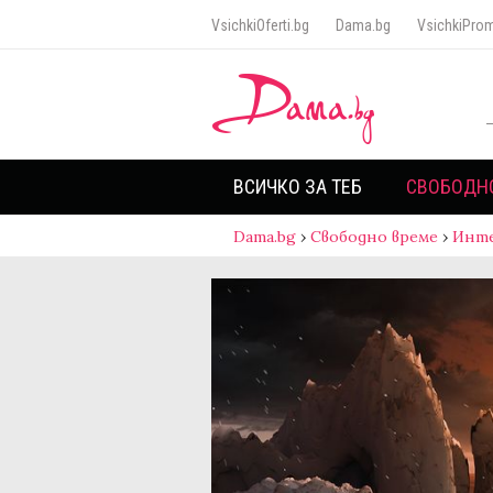
VsichkiOferti.bg
Dama.bg
VsichkiProm
ВСИЧКО ЗА ТЕБ
СВОБОДН
Dama.bg
›
Свободно време
›
Инт