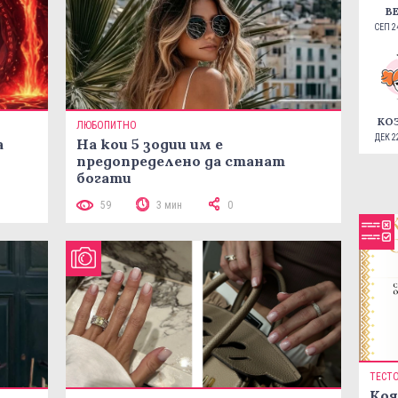
В
СЕП 24
КО
ЛЮБОПИТНО
ДЕК 22
а
На кои 5 зодии им е
предопределено да станат
богати
59
3 мин
0
ТЕСТ
Коя