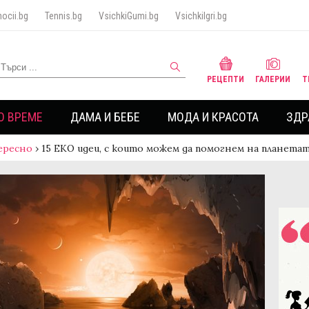
ocii.bg
Tennis.bg
VsichkiGumi.bg
VsichkiIgri.bg
РЕЦЕПТИ
ГАЛЕРИИ
Т
О ВРЕМЕ
ДАМА И БЕБЕ
МОДА И КРАСОТА
ЗДР
ересно
›
15 ЕКО идеи, с които можем да помогнем на планета