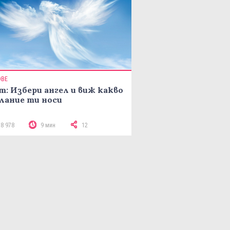
ОВЕ
т: Избери ангел и виж какво
лание ти носи
18 978
9 мин
12