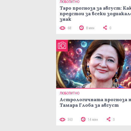
ЛЮБОПИТНО
Таро прогноза за август: Ка
предстои за всеки зодиакал
знак
68
8 мин
0
ЛЮБОПИТНО
Астрологичната прогноза 
Тамара Глоба за август
363
14 мин
0