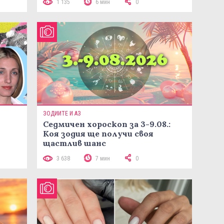
1 135
6 мин
0
ЗОДИИТЕ И АЗ
Седмичен хороскоп за 3-9.08.:
Коя зодия ще получи своя
щастлив шанс
3 638
7 мин
0