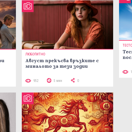
ТЕСТ
Тес
ЛЮБОПИТНО
пос
ои
Август прекъсва връзките с
миналото за тези зодии
952
5 мин
0