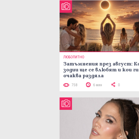
ЛЮБОПИТНО
Затъмнения през август: К
зодии ще се влюбят и кои ги
очаква раздяла
758
6 мин
0