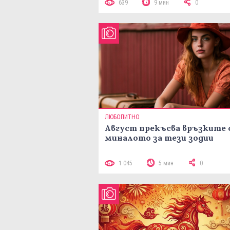
639
9 мин
0
ЛЮБОПИТНО
Август прекъсва връзките 
миналото за тези зодии
1 045
5 мин
0