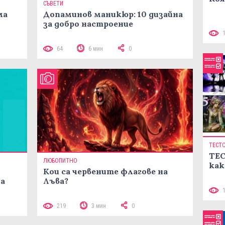
СЪВЕТИ
ма
Допаминов маникюр: 10 дизайна
за добро настроение
64
6 мин
0
ТЕСТ
ТЕС
ЛЮБОПИТНО
как
Кои са червените флагове на
ма
Лъва?
219
3 мин
0