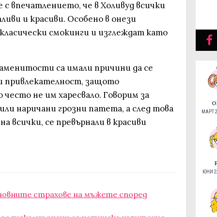
 с впечатлението, че в Холивуд всички
ливи и красиви. Особено в онези
класически смокинги и изглеждат като
наменитости са имали причини да се
си привлекателност, защото
често не им харесвало. Говорим за
О
били наричани грозни патета, а след това
МАРТ 2
 на всички, се превърнали в красиви
ЮНИ 22
новните страхове на мъжете според