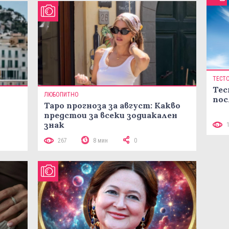
ТЕСТ
Тес
ЛЮБОПИТНО
пос
Таро прогноза за август: Какво
предстои за всеки зодиакален
знак
267
8 мин
0