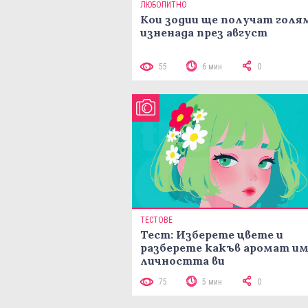
ЛЮБОПИТНО
Кои зодии ще получат голя
изненада през август
55
6 мин
0
ТЕСТОВЕ
Тест: Изберете цвете и
разберете какъв аромат и
личността ви
75
5 мин
0