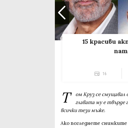
15 красиви ак
пат
16
Т
ом Круз се смущавал 
главата му е твърде г
всички тези мъже.
Ако погледнете снимките 