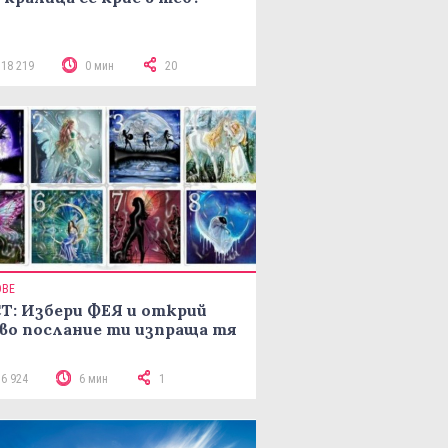
118 219
0 мин
20
ОВЕ
Т: Избери ФЕЯ и открий
во послание ти изпраща тя
16 924
6 мин
1