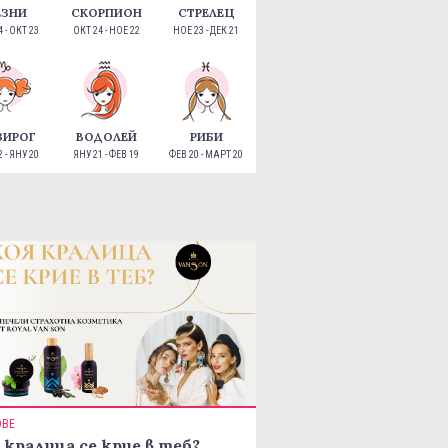
ЕЗНИ
СКОРПИОН
СТРЕЛЕЦ
 - ОКТ 23
ОКТ 24 - НОЕ 22
НОЕ 23 - ДЕК 21
ЗИРОГ
ВОДОЛЕЙ
РИБИ
 - ЯНУ 20
ЯНУ 21 - ФЕВ 19
ФЕВ 20 - МАРТ 20
ОВЕ
 кралица се крие в теб?