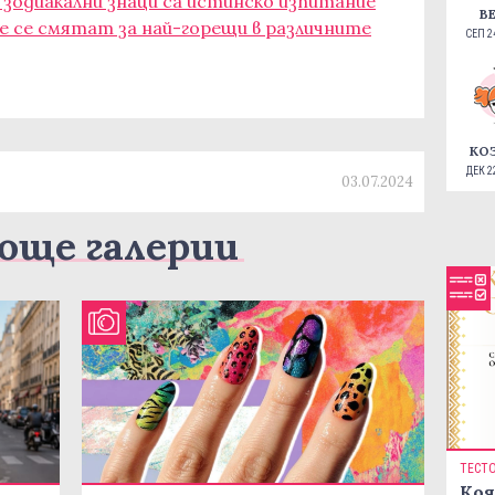
зодиакални знаци са истинско изпитание
В
е се смятат за най-горещи в различните
СЕП 24
КО
ДЕК 22
03.07.2024
още галерии
ТЕСТ
Коя