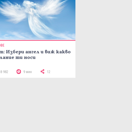
ОВЕ
т: Избери ангел и виж какво
лание ти носи
18 982
9 мин
12