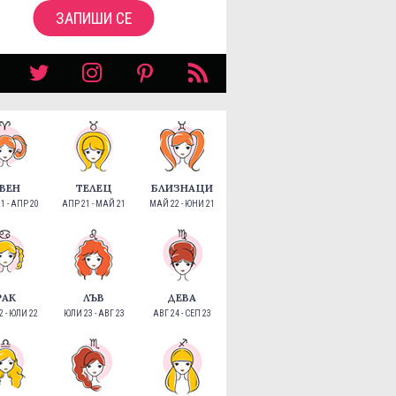
ЗАПИШИ СЕ
ВЕН
ТЕЛЕЦ
БЛИЗНАЦИ
1 - АПР 20
АПР 21 - МАЙ 21
МАЙ 22 - ЮНИ 21
РАК
ЛЪВ
ДЕВА
 - ЮЛИ 22
ЮЛИ 23 - АВГ 23
АВГ 24 - СЕП 23