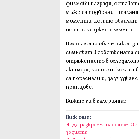
филмови награди, оставате
мъже са подбрани - талант
моменти, когато обличат 
истински джентълмени.
В миналото обаче някои з
съмняват в собствената 
отражението в огледалото 
актьори, които някога са 
са пораснали и, за учудване
принцове.
Вижте ги в галерията:
Виж още:
Да разкрием тайните: Ос
зодията