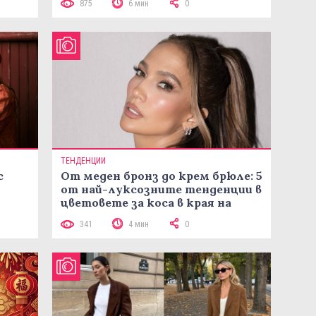
875
6 мин
0
ТЕНДЕНЦИИ
с
От меден бронз до крем брюле: 5
от най-луксозните тенденции в
цветовете за коса в края на
лятото
341
4 мин
0