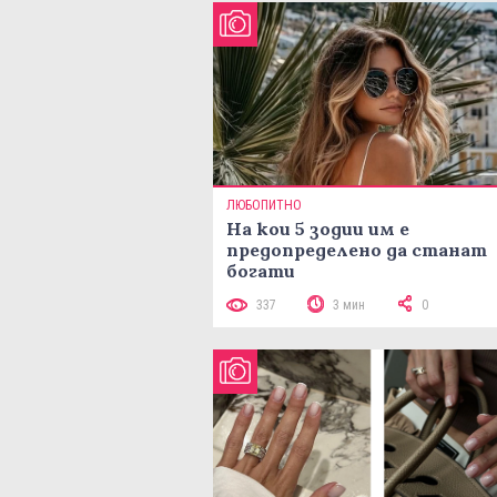
ЛЮБОПИТНО
На кои 5 зодии им е
предопределено да станат
богати
337
3 мин
0