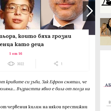
тьора, които бяха грозни
енца като деца
1 от 16
3022
1
от кривите си зъби, Зак Ефрон смятал, че
АБ
оляма... Възрастта явно е била от полза на
от червения килим на някои престижни