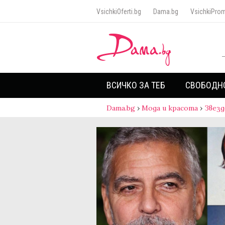
VsichkiOferti.bg
Dama.bg
VsichkiProm
ВСИЧКО ЗА ТЕБ
СВОБОДН
Dama.bg
›
Мода и красота
›
Звезд