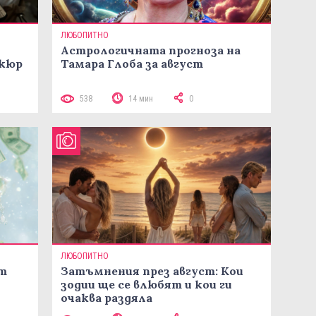
ЛЮБОПИТНО
Астрологичната прогноза на
икюр
Тамара Глоба за август
538
14 мин
0
ЛЮБОПИТНО
ст
Затъмнения през август: Кои
зодии ще се влюбят и кои ги
очаква раздяла