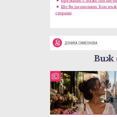
Връзките с мъже от тези 
Ще ви разтопят: Кои мъж
страни
ДОНИКА СИМЕОНОВА
Виж 