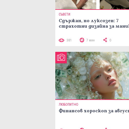
СЪВЕТИ
Сдържан, но луксозен: 7
страхотни дизайна за ман
381
7 мин
0
ЛЮБОПИТНО
Финансов хороскоп за авгу