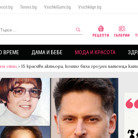
ocii.bg
Tennis.bg
VsichkiGumi.bg
VsichkiIgri.bg
РЕЦЕПТИ
ГАЛЕРИИ
Т
О ВРЕМЕ
ДАМА И БЕБЕ
МОДА И КРАСОТА
ЗДР
ен стил
›
15 красиви актьора, които бяха грозни патенца кат