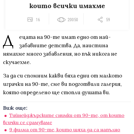
които всички имахме
16
20050
59
Д
ецата на 90-те имат едно от най-
забавните детства. Да, наистина
нямахме много забавления, но пък никога не
скучаехме.
За да си спомним какви бяха едни от малкото
играчки на 90-те, сме ви подготвили галерия,
която определено ще стопли душата ви.
Виж още:
Тийнейджърските снимки от 90-те, от които
всички се срамуваме
9 филма от 90-те, които щяха да са напълно