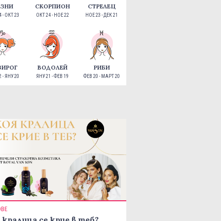
ЕЗНИ
СКОРПИОН
СТРЕЛЕЦ
 - ОКТ 23
ОКТ 24 - НОЕ 22
НОЕ 23 - ДЕК 21
ЗИРОГ
ВОДОЛЕЙ
РИБИ
 - ЯНУ 20
ЯНУ 21 - ФЕВ 19
ФЕВ 20 - МАРТ 20
ОВЕ
 кралица се крие в теб?