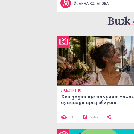
ЙОАННА КОЛАРОВА
Виж 
ЛЮБОПИТНО
Кои зодии ще получат голя
изненада през август
100
6 мин
0