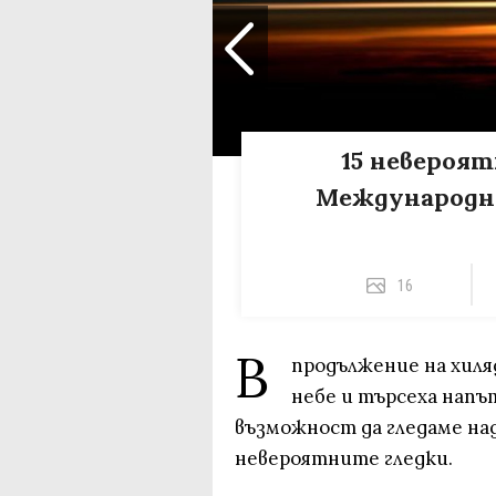
15 невероя
Международн
16
В
продължение на хиля
небе и търсеха напъ
възможност да гледаме над
невероятните гледки.