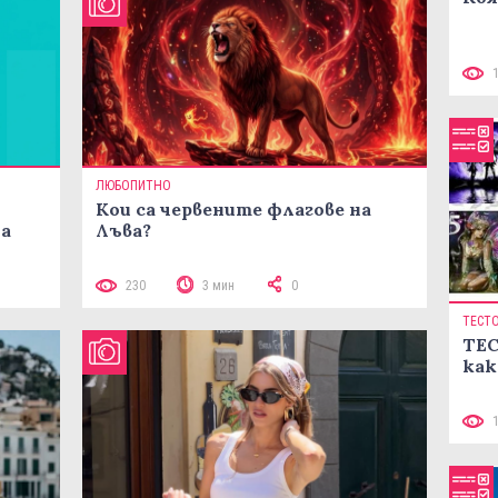
ЛЮБОПИТНО
Кои са червените флагове на
ма
Лъва?
230
3 мин
0
ТЕСТ
ТЕС
как