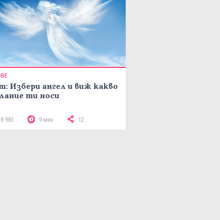
ОВЕ
т: Избери ангел и виж какво
лание ти носи
18 983
9 мин
12