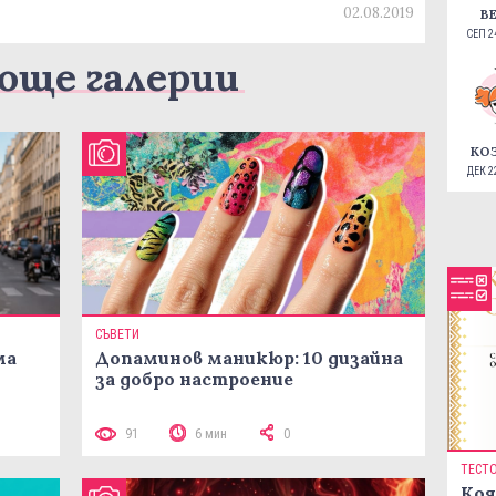
02.08.2019
В
СЕП 24
още галерии
КО
ДЕК 22
СЪВЕТИ
ма
Допаминов маникюр: 10 дизайна
за добро настроение
91
6 мин
0
ТЕСТ
Коя