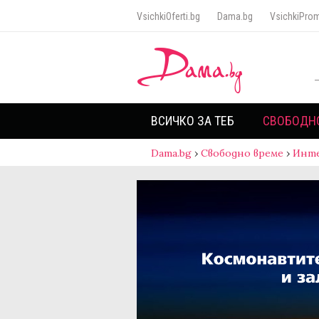
VsichkiOferti.bg
Dama.bg
VsichkiProm
ВСИЧКО ЗА ТЕБ
СВОБОДН
Dama.bg
›
Свободно време
›
Инт