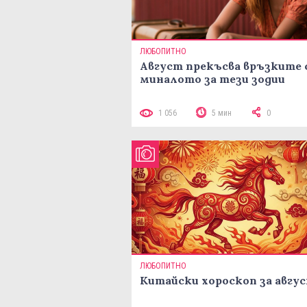
ЛЮБОПИТНО
Август прекъсва връзките 
миналото за тези зодии
1 056
5 мин
0
ЛЮБОПИТНО
Китайски хороскоп за авгу