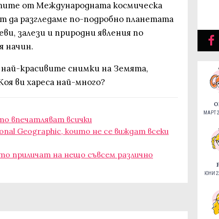
втите от Международната космическа
т да разгледаме по-подробно планетата
реви, залези и природни явления по
 начин.
т най-красивите снимки на Земята,
оя ви хареса най-много?
О
МАРТ 2
то впечатляват всички
ional Geographic, които не се виждат всеки
ито приличат на нещо съвсем различно
ЮНИ 22