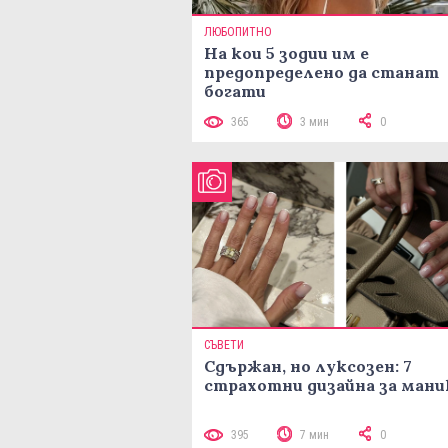
ЛЮБОПИТНО
На кои 5 зодии им е
предопределено да станат
богати
365
3 мин
0
СЪВЕТИ
Сдържан, но луксозен: 7
страхотни дизайна за ман
395
7 мин
0