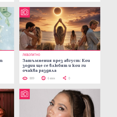
ЛЮБОПИТНО
ст
Затъмнения през август: Кои
зодии ще се влюбят и кои ги
очаква раздяла
889
6 мин
0