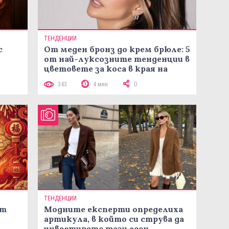
ТЕНДЕНЦИИ
с
От меден бронз до крем брюле: 5
от най-луксозните тенденции в
цветовете за коса в края на
лятото
343
4 мин
0
ТЕНДЕНЦИИ
ст
Модните експерти определиха
артикула, в който си струва да
инвестирате тази есен