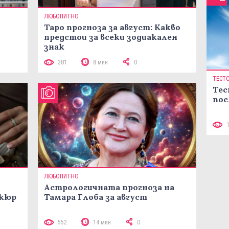
ЛЮБОПИТНО
Таро прогноза за август: Какво
предстои за всеки зодиакален
знак
281
8 мин
0
ТЕСТ
Тес
пос
ЛЮБОПИТНО
Астрологичната прогноза на
икюр
Тамара Глоба за август
552
14 мин
0