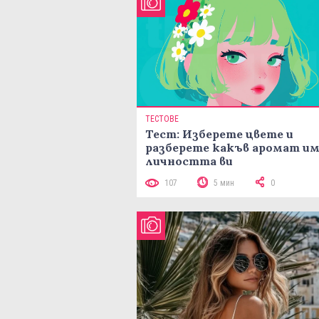
ТЕСТОВЕ
Тест: Изберете цвете и
разберете какъв аромат и
личността ви
107
5 мин
0