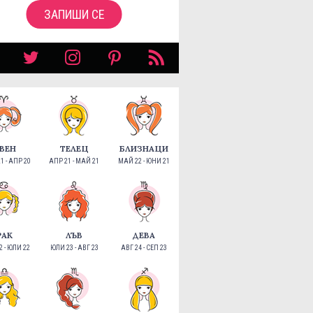
ЗАПИШИ СЕ
ВЕН
ТЕЛЕЦ
БЛИЗНАЦИ
1 - АПР 20
АПР 21 - МАЙ 21
МАЙ 22 - ЮНИ 21
РАК
ЛЪВ
ДЕВА
 - ЮЛИ 22
ЮЛИ 23 - АВГ 23
АВГ 24 - СЕП 23