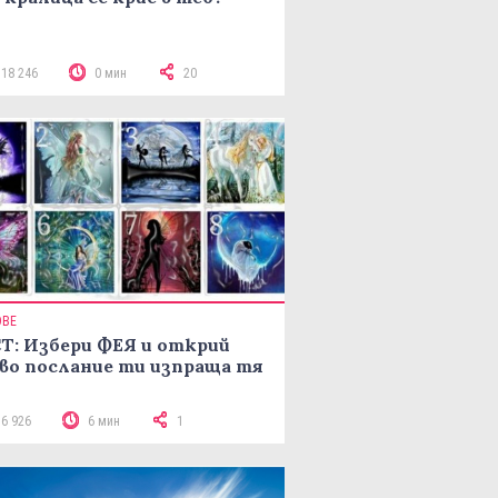
118 246
0 мин
20
ОВЕ
Т: Избери ФЕЯ и открий
во послание ти изпраща тя
16 926
6 мин
1