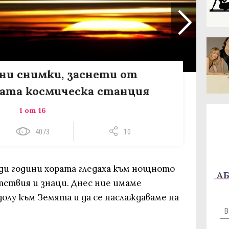
тни снимки, заснети от
ата космическа станция
1 от 16
4073
10
ди години хората гледаха към нощното
АБ
тствия и знаци. Днес ние имаме
олу към Земята и да се наслаждаваме на