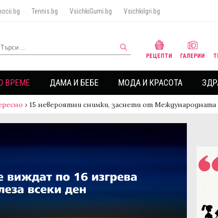
ocii.bg
Tennis.bg
VsichkiGumi.bg
VsichkiIgri.bg
РЕЦЕПТИ
ГАЛЕРИИ
Т
О ВРЕМЕ
ДАМА И БЕБЕ
МОДА И КРАСОТА
ЗДР
ересно
›
15 невероятни снимки, заснети от Международната