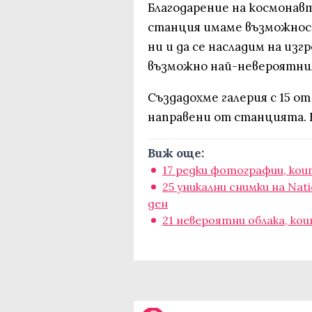
Благодарение на космона
станция имаме възможнос
ни и да се насладим на изг
възможно най-невероятния
Създадохме галерия с 15 о
направени от станцията. К
Виж още:
17 редки фотографии, кои
25 уникални снимки на Nat
ден
21 невероятни облака, ко