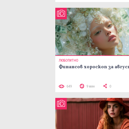
ЛЮБОПИТНО
Финансов хороскоп за авгу
649
9 мин
0