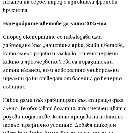
нюанси на сорбе, наред с изпъкнали френски
връхчета.
Най-добрите цветове за лято 2025-та
Според експертите се наблюдава има
завръщане към „наистина ярки, живи цветове,
като смело розово и лъскаво, огнено червено,
както и яркочервено. Това са поразителни
летни нюанси, но и невероятно универсални –
идеални да ви отведат от басейна до вечерно
събитие.
Някои дами пък гравитират към спиращо дъха
алено. Те обожават богатия, ярък червен цвят с
розови подтонове, който придава на ноктите
топло, празнично усещане. Добавя шикозен