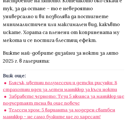
настроение на лятото. Котешкото око сякаш е
тук, за да остане – то е невероятно
универсално и ви позволява да постигнете
минималистичен или максимален вид, какъвто
искате. Хората са пленени от копринената му
мекота и се постига блестящ ефект.
Вижте най-добрите дизайни за нокти за лято
2025 г. в галерията:
Виж още:
Блясък, цветни полумесеци и детски рисунки: 8
страхотни идеи за летен маникюр за къси нокти
Забравете черното: Тези 5 нюанса за маникюр ще
подчертаят тена ви още повече
Телесен хром: 5 варианта за модерен сватбен
маникюр - не само булките ще го харесат!