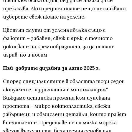
цвят към всяка визия, без да се налага да се
прекалява. Ако предпочитате нещо неочаквано,
изберете свеж нюанс на зелено.
Цветът смути от зелена ябълка също е
фаворит – забавен, свеж и ярък, с точното
докосване на кремообразност, за да остане
игрив, но и носим.
Най-добрите дизайни за лято 2025 г.
Според специалистите в областта този сезон
актуален е „издигнатият минимализъм“.
Виждаме истинска промяна към изискана
простота – микро ноктопластика, свежи
завършеци и обмислени детайли, които правят
впечатление. Представете си малка морска
звезда върху чиста, безупречна основа или