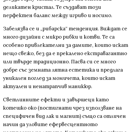
деликатен кристал. Те създават този
перфектен баланс между игриво и носимо.
Забелязва се и „рибарска“ тенденция. Виждат се
много дизайни с микро рибки и котви. Те са
особено привлекателни за дамите, които искат
нещо свежо, без да е прекалено екстравагантно
или твърде традиционно. Пасва си се много
добре със земната лятна естетика и предлага
уникален поглед за момичета, които искат
актуален и ненатрапчив маникюр.
Светлинните ефекти и завършеци като
котешко око (постигнати чрез използване на
специфичен вид лак и магнит) също са отличен
начин да уловите ефервесцентното