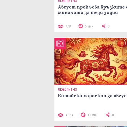
ЛЮБОПИТНО
Август прекъсва връзките 
миналото за тези зодии
778
5 мин
0
ЛЮБОПИТНО
Китайски хороскоп за авгу
4 154
11 мин
0