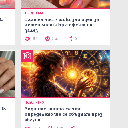
ТЕНДЕНЦИИ
.:
Златен час: 7 шикозни идеи за
летен маникюр с ефект на
залез
651
3 мин
0
ЛЮБОПИТНО
 15
Зодиите, чиито мечти
определено ще се сбъднат през
август