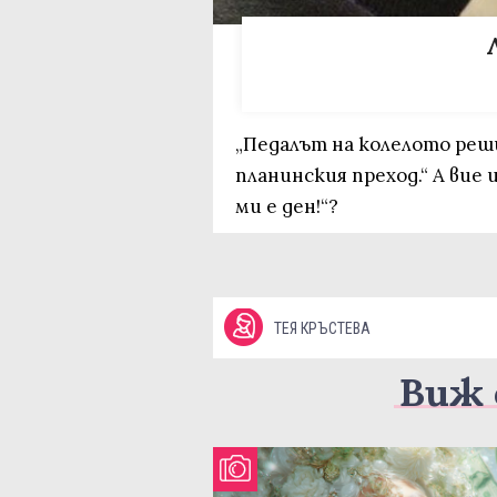
„Педалът на колелото реши
планинския преход.“ А вие 
ми е ден!“?
ТЕЯ КРЪСТЕВА
Виж 