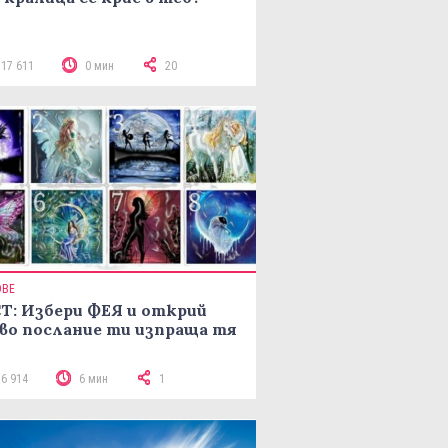
117 611
0 мин
20
ОВЕ
Т: Избери ФЕЯ и открий
во послание ти изпраща тя
16 914
6 мин
1