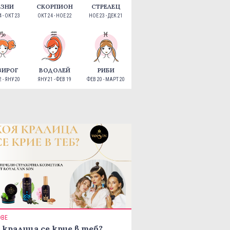
ЕЗНИ
СКОРПИОН
СТРЕЛЕЦ
 - ОКТ 23
ОКТ 24 - НОЕ 22
НОЕ 23 - ДЕК 21
ЗИРОГ
ВОДОЛЕЙ
РИБИ
 - ЯНУ 20
ЯНУ 21 - ФЕВ 19
ФЕВ 20 - МАРТ 20
ОВЕ
 кралица се крие в теб?