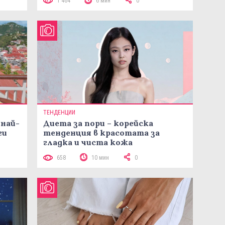
1 464
6 мин
0
ТЕНДЕНЦИИ
 най-
Диета за пори – корейска
ги
тенденция в красотата за
гладка и чиста кожа
658
10 мин
0