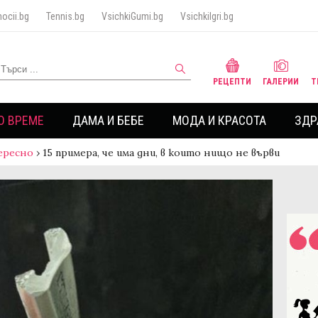
ocii.bg
Tennis.bg
VsichkiGumi.bg
VsichkiIgri.bg
РЕЦЕПТИ
ГАЛЕРИИ
Т
О ВРЕМЕ
ДАМА И БЕБЕ
МОДА И КРАСОТА
ЗДР
ересно
›
15 примера, че има дни, в които нищо не върви