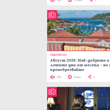
686
15 мин
0
ЛЮБОПИТНО
Август 2026: Най-добрите и
лошите дни от месеца – не 
пренебрегвайте
686
8 мин
0