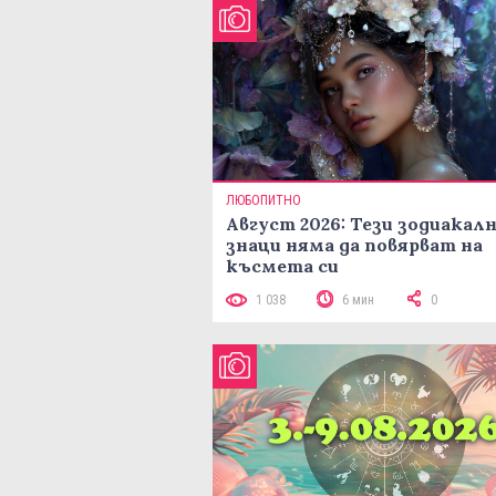
ЛЮБОПИТНО
Август 2026: Тези зодиакал
знаци няма да повярват на
късмета си
1 038
6 мин
0