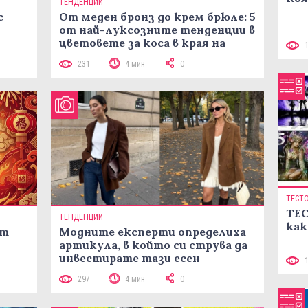
ТЕНДЕНЦИИ
с
От меден бронз до крем брюле: 5
от най-луксозните тенденции в
цветовете за коса в края на
лятото
231
4 мин
0
ТЕСТ
ТЕС
ТЕНДЕНЦИИ
как
ст
Модните експерти определиха
артикула, в който си струва да
инвестирате тази есен
297
4 мин
0