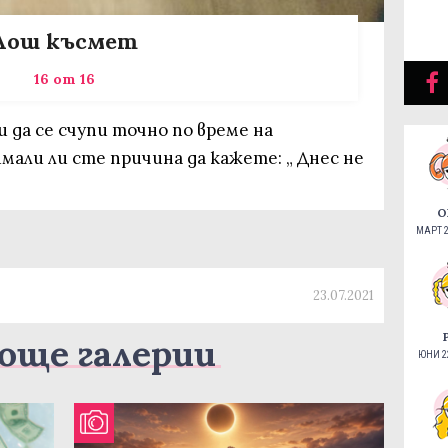
Лош късмет
16 от 16
 да се счупи точно по време на
имали ли сте причина да кажете: „ Днес не
О
МАРТ 2
23.07.2021
още галерии
ЮНИ 22