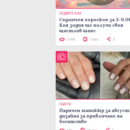
ЗОДИИТЕ И АЗ
Седмичен хороскоп за 3-9.08
Коя зодия ще получи своя
щастлив шанс
3 494
7 мин
0
СЪВЕТИ
Паричен маникюр за август:
дизайна за привличане на
богатство