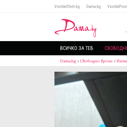
VsichkiOferti.bg
Dama.bg
VsichkiProm
ВСИЧКО ЗА ТЕБ
СВОБОДН
Dama.bg
›
Свободно време
›
Инт