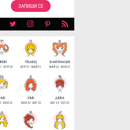
ЗАПИШИ СЕ
ВЕН
ТЕЛЕЦ
БЛИЗНАЦИ
1 - АПР 20
АПР 21 - МАЙ 21
МАЙ 22 - ЮНИ 21
РАК
ЛЪВ
ДЕВА
 - ЮЛИ 22
ЮЛИ 23 - АВГ 23
АВГ 24 - СЕП 23