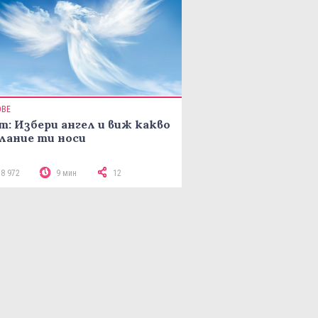
ОВЕ
т: Избери ангел и виж какво
лание ти носи
18 972
9 мин
12