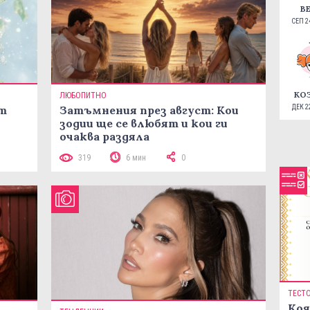
В
СЕП 24
КО
ЛЮБОПИТНО
ДЕК 22
ст
Затъмнения през август: Кои
зодии ще се влюбят и кои ги
очаква раздяла
319
6 мин
0
ТЕСТ
Коя