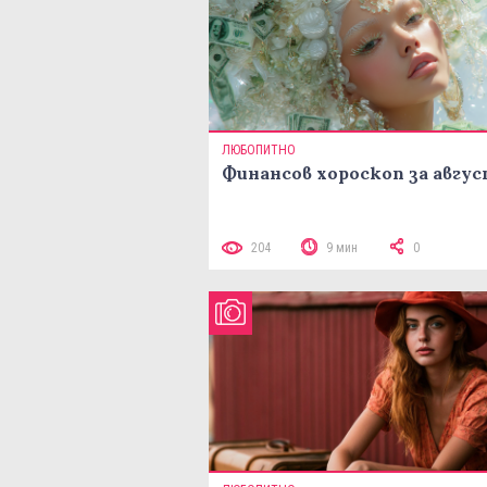
ЛЮБОПИТНО
Финансов хороскоп за авгу
204
9 мин
0