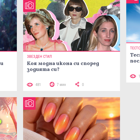
ТЕСТ
Тес
ЗВЕЗДЕН СТИЛ
пос
ни
Коя модна икона си според
зодията си?
481
7 мин
0