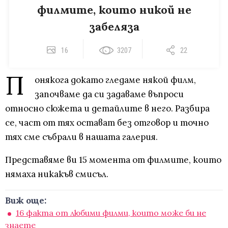
филмите, които никой не
забеляза
16
3207
22
П
онякога докато гледаме някой филм,
започваме да си задаваме въпроси
относно сюжета и детайлите в него. Разбира
се, част от тях остават без отговор и точно
тях сме събрали в нашата галерия.
Представяме ви 15 момента от филмите, които
нямаха никакъв смисъл.
Виж още:
16 факта от любими филми, които може би не
знаете