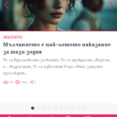
ЛЮБОПИТНО
Мълчанието е най-лошото наказание
за тази зодия
Те са вдъхновение за всички. Те са прекрасни, уверени
и... възрастни. Те са известни в цял свят, защото
изглеждат…
166
3 мин
0