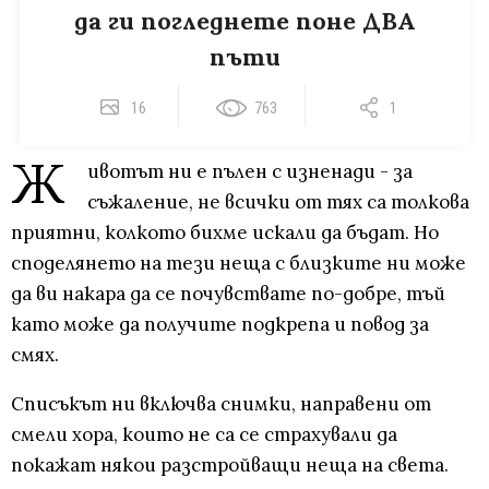
да ги погледнете поне ДВА
пъти
16
763
1
Ж
ивотът ни е пълен с изненади - за
съжаление, не всички от тях са толкова
приятни, колкото бихме искали да бъдат. Но
споделянето на тези неща с близките ни може
да ви накара да се почувствате по-добре, тъй
като може да получите подкрепа и повод за
смях.
Списъкът ни включва снимки, направени от
смели хора, които не са се страхували да
покажат някои разстройващи неща на света.