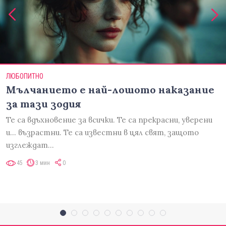
ЛЮБОПИТНО
Мълчанието е най-лошото наказание
за тази зодия
Те са вдъхновение за всички. Те са прекрасни, уверени
и... възрастни. Те са известни в цял свят, защото
изглеждат…
45
3 мин
0