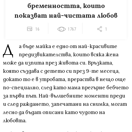
бременността, които
показват най-чистата любов
16
1767
1
Д
а бъде майка е едно от най-красивите
предизвикателства, които всяка жена
може да изпита през живота си. Връзката,
която създава с детето си през 9-те месеца,
докато то е в утробата, прераства в нещо още
по-специално, след като мама прегърне бебчето
за първи път. Най-вълшебните моменти преди
и след раждането, запечатани на снимка, могат
лесно да бъдат описани като чудото на
любовта.