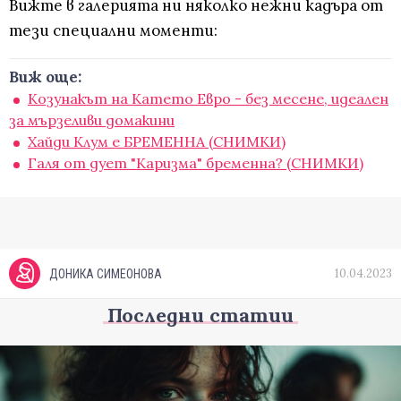
Вижте в галерията ни няколко нежни кадъра от
тези специални моменти:
Виж още:
Козунакът на Катето Евро - без месене, идеален
за мързеливи домакини
Хайди Клум е БРЕМЕННА (СНИМКИ)
Галя от дует "Каризма" бременна? (СНИМКИ)
10.04.2023
ДОНИКА СИМЕОНОВА
Последни статии