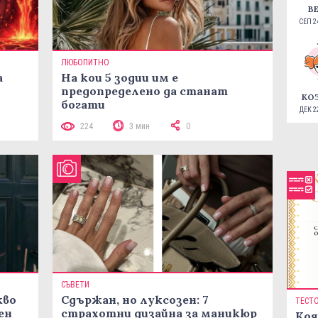
В
СЕП 24
ЛЮБОПИТНО
а
На кои 5 зодии им е
предопределено да станат
КО
богати
ДЕК 22
224
3 мин
0
СЪВЕТИ
кво
Сдържан, но луксозен: 7
ТЕСТ
ен
страхотни дизайна за маникюр
Коя