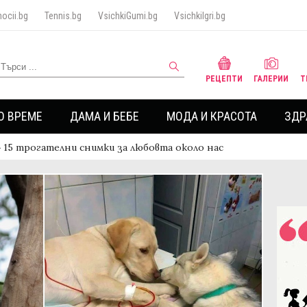
ocii.bg
Tennis.bg
VsichkiGumi.bg
VsichkiIgri.bg
РЕЦЕПТИ
ГАЛЕРИИ
Т
О ВРЕМЕ
ДАМА И БЕБЕ
МОДА И КРАСОТА
ЗДР
›
15 трогателни снимки за любовта около нас