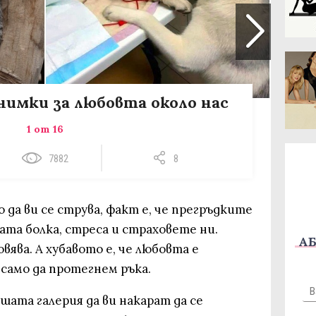
нимки за любовта около нас
1 от 16
7882
8
 да ви се струва, факт е, че прегръдките
та болка, стреса и страховете ни.
АБ
вява. А хубавото е, че любовта е
 само да протегнем ръка.
шата галерия да ви накарат да се