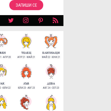
ЗАПИШИ СЕ
ВЕН
ТЕЛЕЦ
БЛИЗНАЦИ
1 - АПР 20
АПР 21 - МАЙ 21
МАЙ 22 - ЮНИ 21
РАК
ЛЪВ
ДЕВА
 - ЮЛИ 22
ЮЛИ 23 - АВГ 23
АВГ 24 - СЕП 23