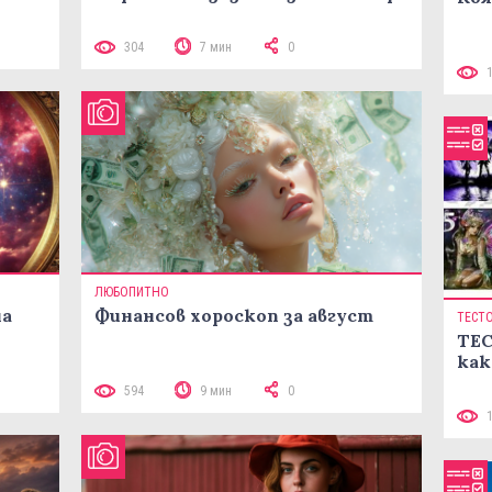
304
7 мин
0
ЛЮБОПИТНО
на
Финансов хороскоп за август
ТЕСТ
ТЕС
как
594
9 мин
0