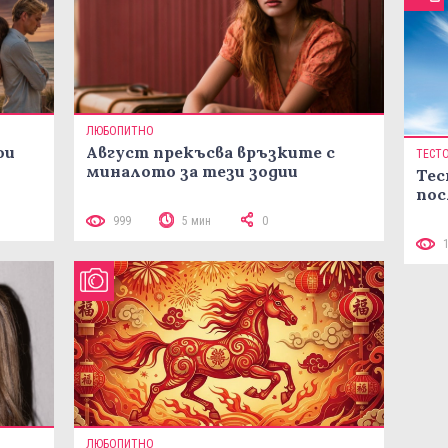
ЛЮБОПИТНО
ои
Август прекъсва връзките с
ТЕСТ
миналото за тези зодии
Тес
пос
999
5 мин
0
ЛЮБОПИТНО