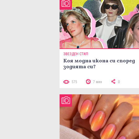
ЗВЕЗДЕН СТИЛ
Коя модна икона си според
зодията си?
575
7 мин
0