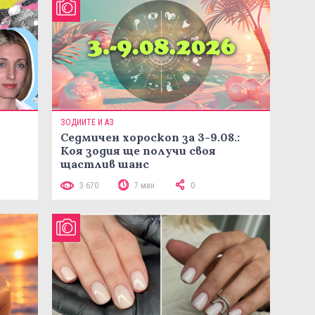
ЗОДИИТЕ И АЗ
Седмичен хороскоп за 3-9.08.:
Коя зодия ще получи своя
щастлив шанс
3 670
7 мин
0