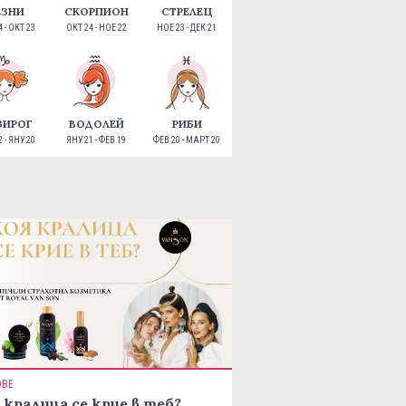
ЕЗНИ
СКОРПИОН
СТРЕЛЕЦ
 - ОКТ 23
ОКТ 24 - НОЕ 22
НОЕ 23 - ДЕК 21
ЗИРОГ
ВОДОЛЕЙ
РИБИ
 - ЯНУ 20
ЯНУ 21 - ФЕВ 19
ФЕВ 20 - МАРТ 20
ОВЕ
 кралица се крие в теб?