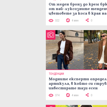
От меден бронз до крем брю
от най-луксозните тенден
цветовете за коса в края на
лятото
322
4 мин
0
ТЕНДЕНЦИИ
Модните експерти определ
артикула, в който си струв
инвестирате тази есен
374
4 мин
0