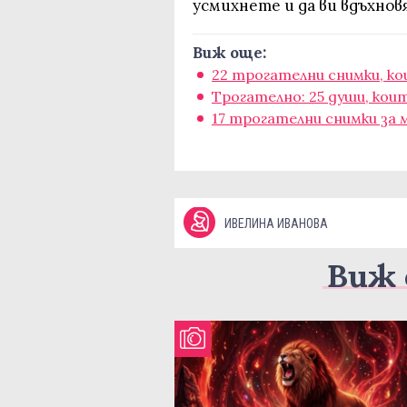
усмихнете и да ви вдъхнов
Виж още:
22 трогателни снимки, к
Трогателно: 25 души, кои
17 трогателни снимки за
ИВЕЛИНА ИВАНОВА
Виж 