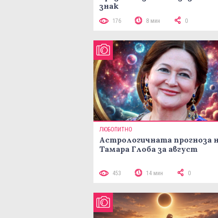
знак
176
8 мин
0
ЛЮБОПИТНО
Астрологичната прогноза 
Тамара Глоба за август
453
14 мин
0