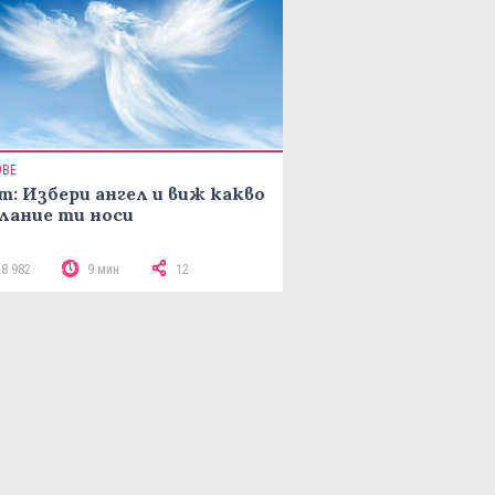
ОВЕ
т: Избери ангел и виж какво
лание ти носи
18 982
9 мин
12