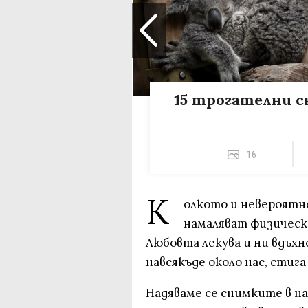
15 трогателни с
16
К
олкото и невероятно
намаляват физическа
Любовта лекува и ни вдъхно
навсякъде около нас, стига
Надяваме се снимките в на