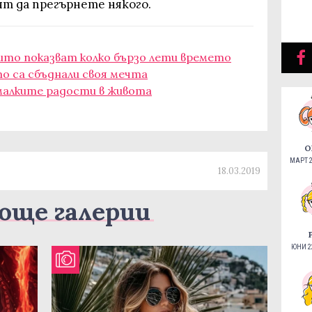
ят да прегърнете някого.
оито показват колко бързо лети времето
то са сбъднали своя мечта
 малките радости в живота
О
МАРТ 2
18.03.2019
още галерии
ЮНИ 22