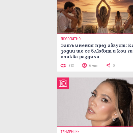
ЛЮБОПИТНО
Затъмнения през август: К
зодии ще се влюбят и кои ги
очаква раздяла
813
6 мин
0
ТЕНДЕНЦИИ