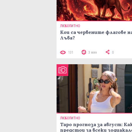
ЛЮБОПИТНО
Кои са червените флагове н
Лъва?
131
3 мин
0
ЛЮБОПИТНО
Таро прогноза за август: Ка
предстои за всеки зодиакал