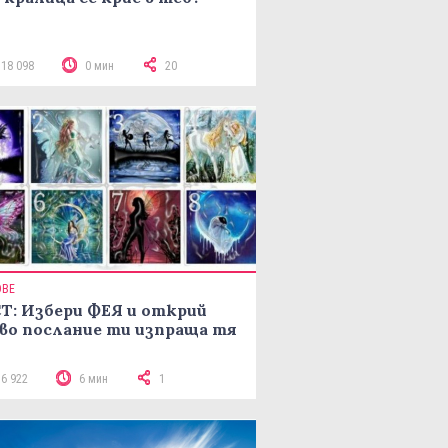
118 098
0 мин
20
ОВЕ
Т: Избери ФЕЯ и открий
во послание ти изпраща тя
16 922
6 мин
1