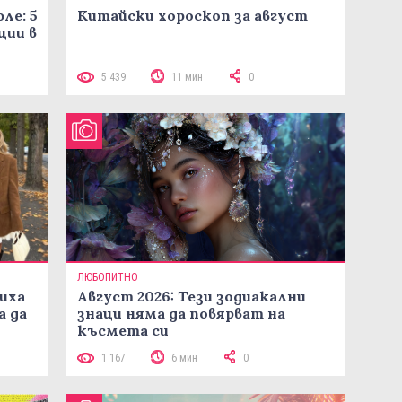
ле: 5
Китайски хороскоп за август
ции в
5 439
11 мин
0
ЛЮБОПИТНО
иха
Август 2026: Тези зодиакални
а да
знаци няма да повярват на
късмета си
1 167
6 мин
0