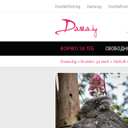
VsichkiOferti.bg
Dama.bg
VsichkiProm
ВСИЧКО ЗА ТЕБ
СВОБОДН
Dama.bg
›
Всичко за теб
›
Любов