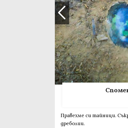
Споме
Правехме си тайници. Сък
дреболии.