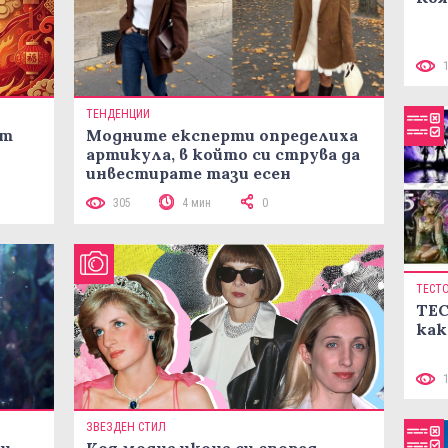
ТЕНДЕНЦИИ
ст
Модните експерти определиха
артикула, в който си струва да
инвестирате тази есен
305
4 мин
0
ТЕСТ
ТЕС
как
ЗВЕЗДЕН СТИЛ
ни
Коя модна икона си според