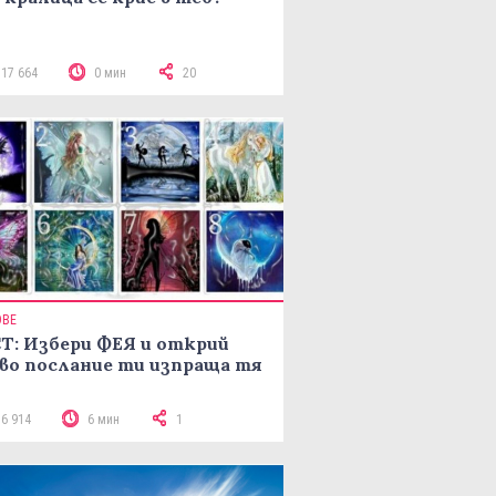
117 664
0 мин
20
ОВЕ
Т: Избери ФЕЯ и открий
во послание ти изпраща тя
16 914
6 мин
1