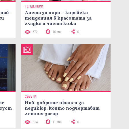
ТЕНДЕНЦИИ
 най-
Диета за пори – корейска
ги
тенденция в красотата за
гладка и чиста кожа
672
10 мин
0
СЪВЕТИ
те
Най-добрите нюанси за
вгуст
педикюр, които подчертават
летния загар
814
11 мин
0