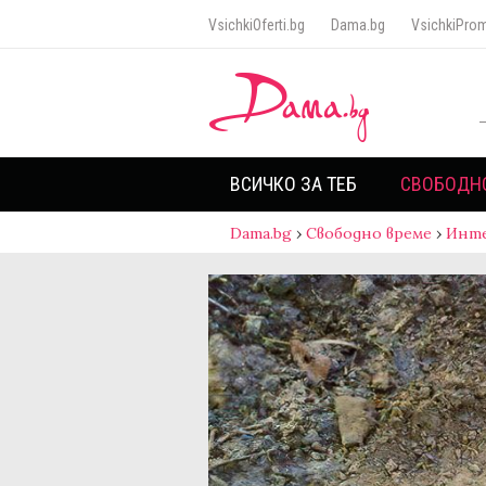
VsichkiOferti.bg
Dama.bg
VsichkiProm
ВСИЧКО ЗА ТЕБ
СВОБОДН
Dama.bg
›
Свободно време
›
Инт