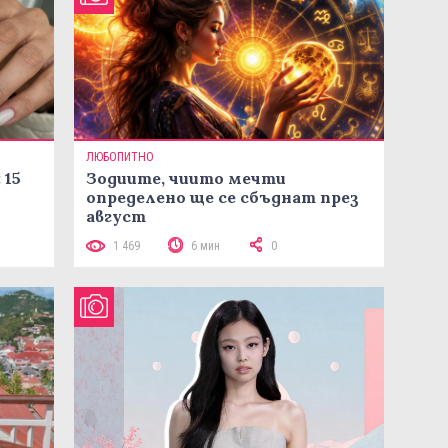
ЛЮБОПИТНО
 15
Зодиите, чиито мечти
определено ще се сбъднат през
август
1 469
6 мин
0