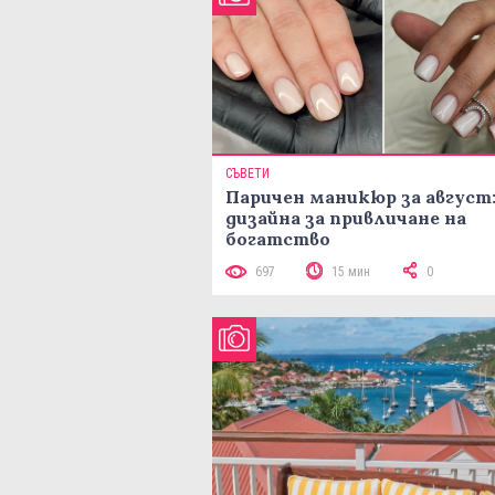
СЪВЕТИ
Паричен маникюр за август:
дизайна за привличане на
богатство
697
15 мин
0