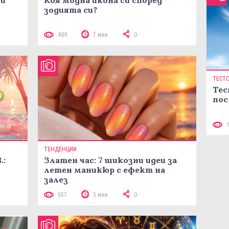
зодията си?
489
7 мин
0
ТЕСТ
Тес
пос
ТЕНДЕНЦИИ
.:
Златен час: 7 шикозни идеи за
летен маникюр с ефект на
залез
657
3 мин
0