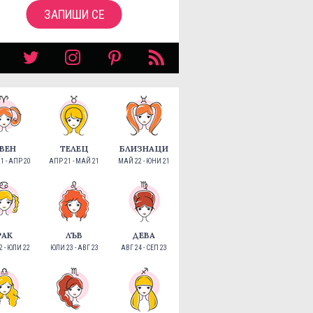
ЗАПИШИ СЕ
ВЕН
ТЕЛЕЦ
БЛИЗНАЦИ
1 - АПР 20
АПР 21 - МАЙ 21
МАЙ 22 - ЮНИ 21
РАК
ЛЪВ
ДЕВА
 - ЮЛИ 22
ЮЛИ 23 - АВГ 23
АВГ 24 - СЕП 23