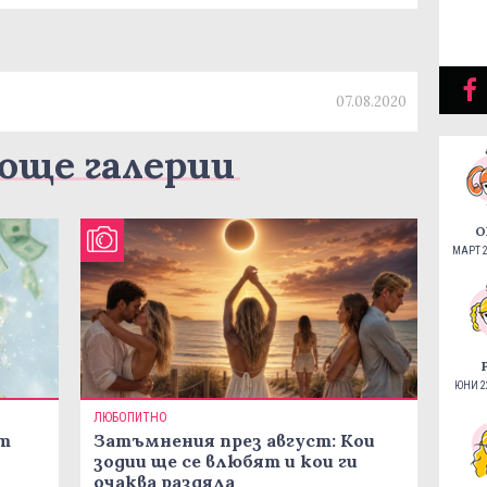
07.08.2020
още галерии
О
МАРТ 2
ЮНИ 22
ЛЮБОПИТНО
ст
Затъмнения през август: Кои
зодии ще се влюбят и кои ги
очаква раздяла