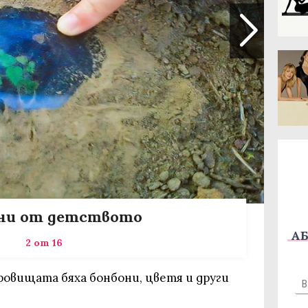
ни от детството
АБ
2 от 16
ровищата бяха бонбони, цветя и други