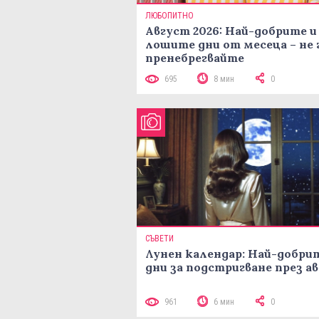
ЛЮБОПИТНО
Август 2026: Най-добрите и
лошите дни от месеца – не 
пренебрегвайте
695
8 мин
0
СЪВЕТИ
Лунен календар: Най-добри
дни за подстригване през а
961
6 мин
0