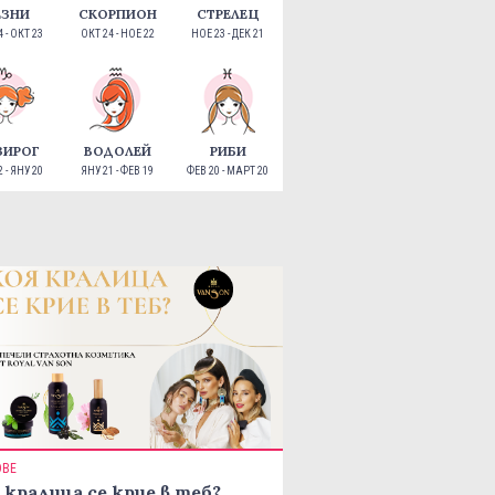
ЕЗНИ
СКОРПИОН
СТРЕЛЕЦ
 - ОКТ 23
ОКТ 24 - НОЕ 22
НОЕ 23 - ДЕК 21
ЗИРОГ
ВОДОЛЕЙ
РИБИ
 - ЯНУ 20
ЯНУ 21 - ФЕВ 19
ФЕВ 20 - МАРТ 20
ОВЕ
 кралица се крие в теб?