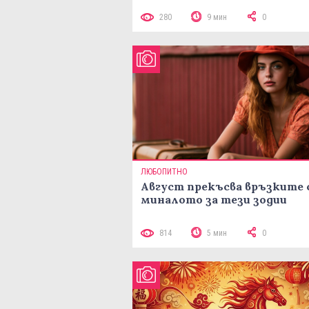
280
9 мин
0
ЛЮБОПИТНО
Август прекъсва връзките 
миналото за тези зодии
814
5 мин
0