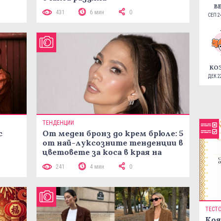
В
431
6 мин
0
СЕП 24
КО
ДЕК 22
ТЕНДЕНЦИИ
с
От меден бронз до крем брюле: 5
от най-луксозните тенденции в
цветовете за коса в края на
лятото
241
4 мин
0
ТЕСТ
Коя