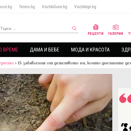
ocii.bg
Tennis.bg
VsichkiGumi.bg
VsichkiIgri.bg
РЕЦЕПТИ
ГАЛЕРИИ
Т
О ВРЕМЕ
ДАМА И БЕБЕ
МОДА И КРАСОТА
ЗДР
ересно
›
15 забавления от детството ни, които днешните де