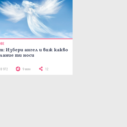
ОВЕ
т: Избери ангел и виж какво
лание ти носи
18 972
9 мин
12