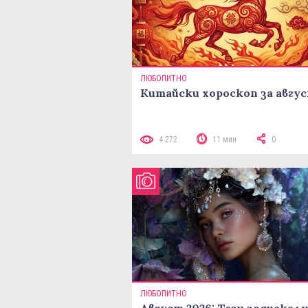
ЛЮБОПИТНО
Китайски хороскоп за авгу
4 272
11 мин
0
ЛЮБОПИТНО
Август 2026: Тези зодиакал