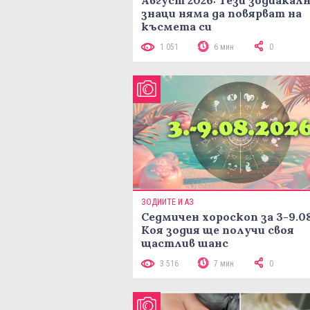
знаци няма да повярват на
късмета си
1 051
6 мин
0
ЗОДИИТЕ И АЗ
Седмичен хороскоп за 3-9.08
Коя зодия ще получи своя
щастлив шанс
3 516
7 мин
0