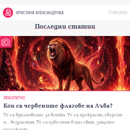
27.06.2022
ХРИСТИНА АЛЕКСАНДРОВА
Последни статии
ЛЮБОПИТНО
Кои са червените флагове на Лъва?
Те са вдъхновение за всички. Те са прекрасни, уверени
и... възрастни. Те са известни в цял свят, защото
изглеждат…