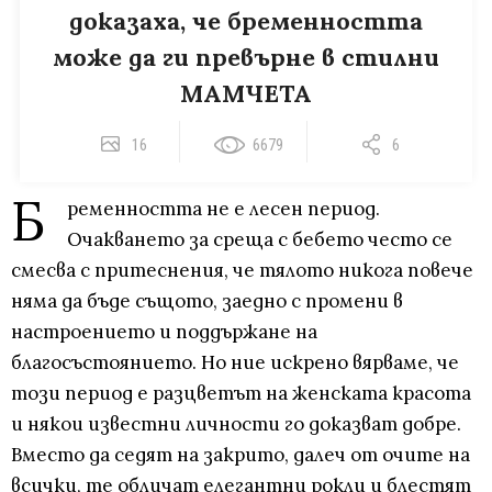
доказаха, че бременността
може да ги превърне в стилни
МАМЧЕТА
16
6679
6
Б
ременността не е лесен период.
Очакването за среща с бебето често се
смесва с притеснения, че тялото никога повече
няма да бъде същото, заедно с промени в
настроението и поддържане на
благосъстоянието. Но ние искрено вярваме, че
този период е разцветът на женската красота
и някои известни личности го доказват добре.
Вместо да седят на закрито, далеч от очите на
всички, те обличат елегантни рокли и блестят