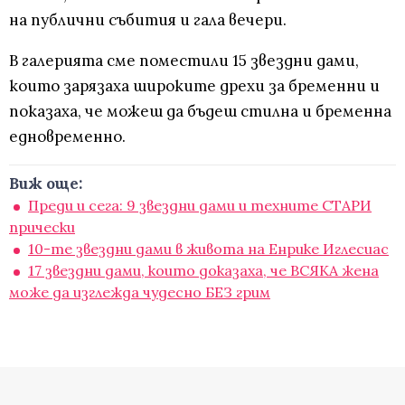
на публични събития и гала вечери.
В галерията сме поместили 15 звездни дами,
които зарязаха широките дрехи за бременни и
показаха, че можеш да бъдеш стилна и бременна
едновременно.
Виж още:
Преди и сега: 9 звездни дами и техните СТАРИ
прически
10-те звездни дами в живота на Енрике Иглесиас
17 звездни дами, които доказаха, че ВСЯКА жена
може да изглежда чудесно БЕЗ грим