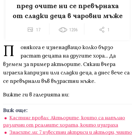
пред очите ни се превърнаха
от сладки деца в чаровни мъже
17
1206
1
П
онякога е изненадващо колко бързо
растат децата на другите хора... Да
вземем за пример актьорите. Сякаш вчера
играеха капризни или сладки деца, а днес вече са
се превърнали във възрастни мъже.
Вижте ги в галерията ни:
Виж още:
Кастинг провал: Актьорите, които са напълно
различни от реалните хората, които изиграха
Знаехте ли: 7 известни актриси и актьори, чиито