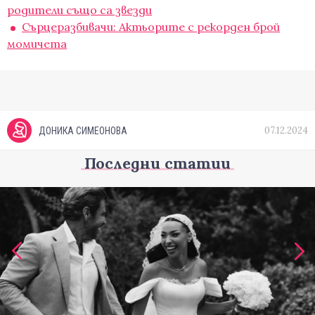
родители също са звезди
Сърцеразбивачи: Актьорите с рекорден брой
момичета
07.12.2024
ДОНИКА СИМЕОНОВА
Последни статии