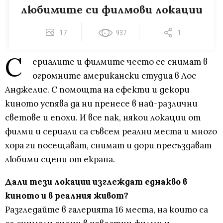
любимите си филмови локации
17
937
1
С
ериалите и филмите често се снимат в
огромните американски студиа в Лос
Анджелис. С помощта на ефекти и декори
киното успява да ни пренесе в най-различни
светове и епохи. И все пак, някои локации от
филми и сериали са съвсем реални места и много
хора ги посещават, снимат и дори пресъздават
любими сцени от екрана.
Дали тези локации изглеждат еднакво в
киното и в реалния живот?
Разгледайте в галерията 16 места, на които са