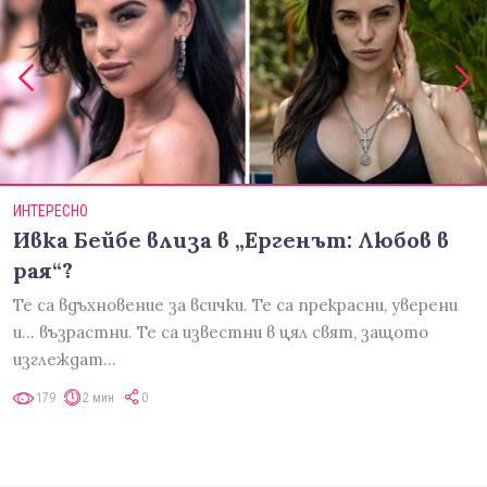
ИНТЕРЕСНО
Ивка Бейбе влиза в „Ергенът: Любов в
рая“?
Те са вдъхновение за всички. Те са прекрасни, уверени
и... възрастни. Те са известни в цял свят, защото
изглеждат…
179
2 мин
0