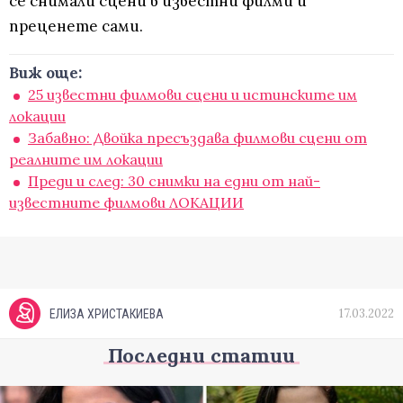
се снимали сцени в известни филми и
преценете сами.
Виж още:
25 известни филмови сцени и истинските им
локации
Забавно: Двойка пресъздава филмови сцени от
реалните им локации
Преди и след: 30 снимки на едни от най-
известните филмови ЛОКАЦИИ
17.03.2022
ЕЛИЗА ХРИСТАКИЕВА
Последни статии