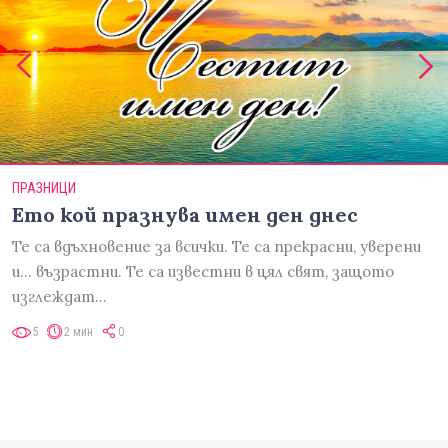
ПРАЗНИЦИ
Ето кой празнува имен ден днес
Те са вдъхновение за всички. Те са прекрасни, уверени
и... възрастни. Те са известни в цял свят, защото
изглеждат…
5
2 мин
0