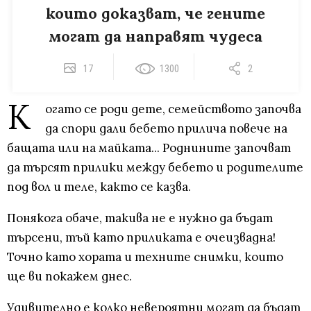
които доказват, че гените
могат да направят чудеса
17
1300
2
К
огато се роди дете, семейството започва
да спори дали бебето прилича повече на
бащата или на майката... Роднините започват
да търсят прилики между бебето и родителите
под вол и теле, както се казва.
Понякога обаче, такива не е нужно да бъдат
търсени, тъй като приликата е очеизвадна!
Точно като хората и техните снимки, които
ще ви покажем днес.
Удивително е колко невероятни могат да бъдат