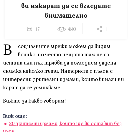
ви накарат да се вгледате
внимателно
17
4603
1
В
социалните мрежи можем да видим
всичко, но често нещата там не са
истина или пък трябва да погледнем дадена
снимка няколко пъти. Интернет е пълен с
интересни зрителни измами, които винаги ни
карат да се усмихваме.
Вижте за какво говорим!
Виж още:
20 зрителни измами, които ще ви оставят без
думи