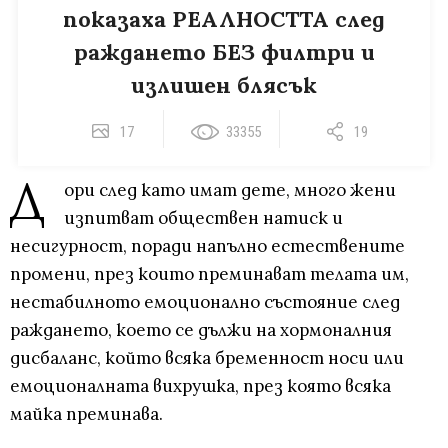
показаха РЕАЛНОСТТА след
раждането БЕЗ филтри и
излишен блясък
17
33355
19
Д
ори след като имат дете, много жени
изпитват обществен натиск и
несигурност, поради напълно естествените
промени, през които преминават телата им,
нестабилното емоционално състояние след
раждането, което се дължи на хормоналния
дисбаланс, който всяка бременност носи или
емоционалната вихрушка, през която всяка
майка преминава.