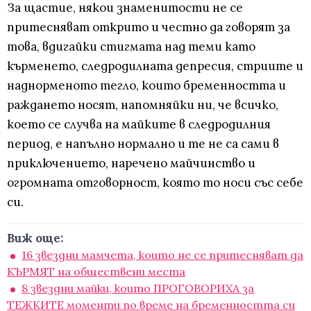
За щастие, някои знаменитости не се
притесняват открито и честно да говорят за
това, вдигайки стигмата над теми като
кърменето, следродилната депресия, стриите и
наднорменото тегло, които бременността и
раждането носят, напомняйки ни, че всичко,
което се случва на майките в следродилния
период, е напълно нормално и те не са сами в
приключението, наречено майчинство и
огромната отговорност, която то носи със себе
си.
Виж още:
16 звездни мамчета, които не се притесняват да
КЪРМЯТ на обществени места
8 звездни майки, които ПРОГОВОРИХА за
ТЕЖКИТЕ моменти по време на бременността си