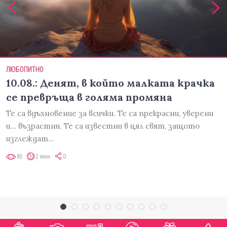
ЛЮБОПИТНО
10.08.: Денят, в който малката крачка
се превръща в голяма промяна
Те са вдъхновение за всички. Те са прекрасни, уверени
и... възрастни. Те са известни в цял свят, защото
изглеждат…
85
2 мин
0