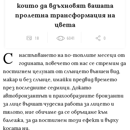
които да вдъхновят вашата
пролетна трансформация на
цвета
18
6041
0
С
настъпването на по-топлите месеци от
годината, повечето от нас се стремим да
постигнем целунат от слънцето външен вид,
макар и без слънце, имайки предвид времето
през последните седмици. Докато
автобронзантът и прахообразните бронзанти
за лице вършат чудесна работа за лицето и
тялото, ние обичаме да се обръщаме към
балеажа, за да постигнем този ефект и върху
косата ни.