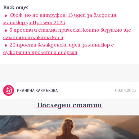
Виж още:
Свеж, но не натруфен: 13 идеи за бледосин
маникюр за Пролет'2025
5 прости и стилни прически, които визуално ще
сгъстят тънката коса
20 прости великденски идеи за маникюр с
еуфорична пролетна енергия
09.04.2025
ИВАНИНА КАВРЪКОВА
Последни статии