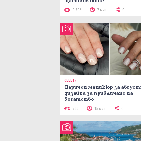
щастлив шанс
3 596
7 мин
0
СЪВЕТИ
Паричен маникюр за август:
дизайна за привличане на
богатство
729
15 мин
0