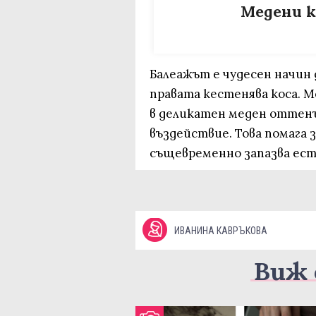
Медени к
Балеажът е чудесен начин 
правата кестенява коса. М
в деликатен меден оттенъ
въздействие. Това помага 
същевременно запазва ест
ИВАНИНА КАВРЪКОВА
Виж 