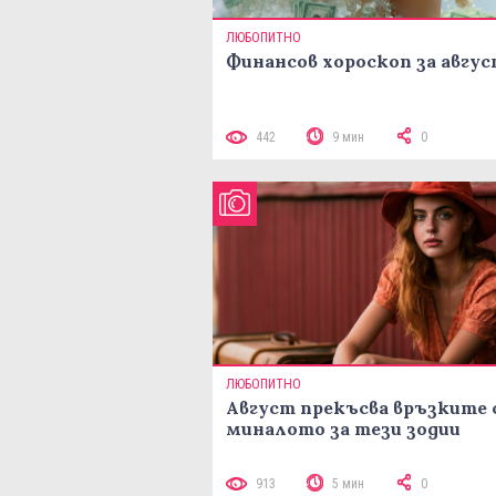
ЛЮБОПИТНО
Финансов хороскоп за авгу
442
9 мин
0
ЛЮБОПИТНО
Август прекъсва връзките 
миналото за тези зодии
913
5 мин
0