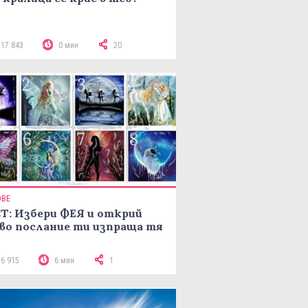
117 843
0 мин
20
ОВЕ
Т: Избери ФЕЯ и открий
во послание ти изпраща тя
16 915
6 мин
1