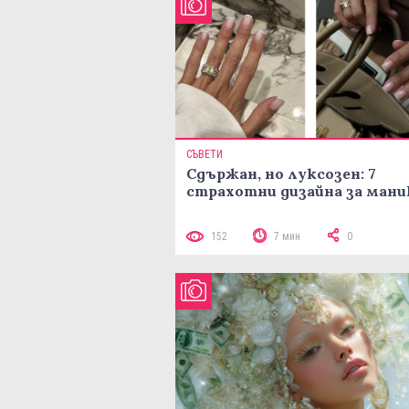
СЪВЕТИ
Сдържан, но луксозен: 7
страхотни дизайна за ман
152
7 мин
0