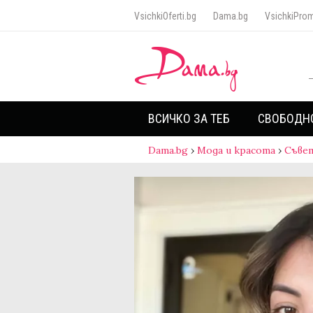
VsichkiOferti.bg
Dama.bg
VsichkiProm
ВСИЧКО ЗА ТЕБ
СВОБОДН
Dama.bg
›
Мода и красота
›
Съве