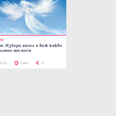
ОВЕ
т: Избери ангел и виж какво
лание ти носи
18 975
9 мин
12