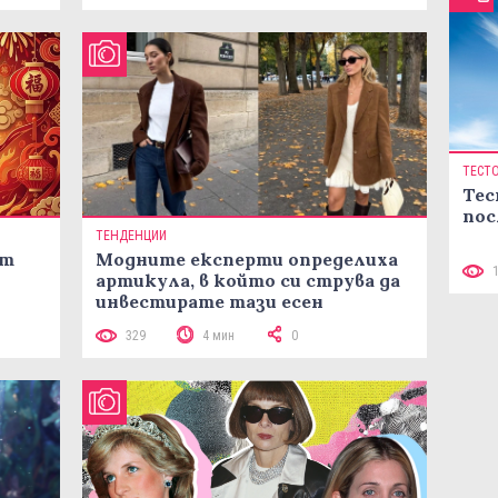
ТЕСТ
Тес
пос
ТЕНДЕНЦИИ
ст
Модните експерти определиха
артикула, в който си струва да
инвестирате тази есен
329
4 мин
0