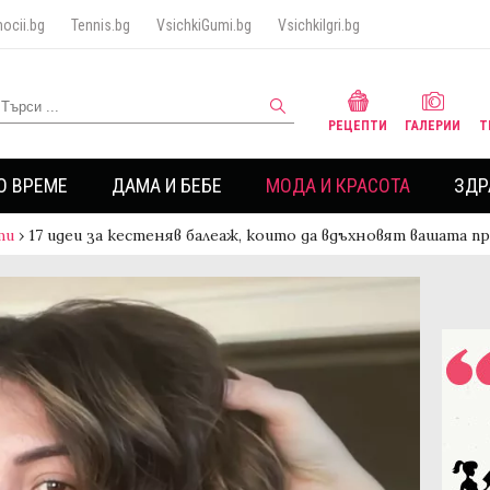
ocii.bg
Tennis.bg
VsichkiGumi.bg
VsichkiIgri.bg
РЕЦЕПТИ
ГАЛЕРИИ
Т
О ВРЕМЕ
ДАМА И БЕБЕ
МОДА И КРАСОТА
ЗДР
ти
›
17 идеи за кестеняв балеаж, които да вдъхновят вашата 