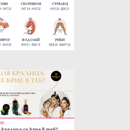
ЕЗНИ
СКОРПИОН
СТРЕЛЕЦ
 - ОКТ 23
ОКТ 24 - НОЕ 22
НОЕ 23 - ДЕК 21
ЗИРОГ
ВОДОЛЕЙ
РИБИ
 - ЯНУ 20
ЯНУ 21 - ФЕВ 19
ФЕВ 20 - МАРТ 20
ОВЕ
 кралица се крие в теб?