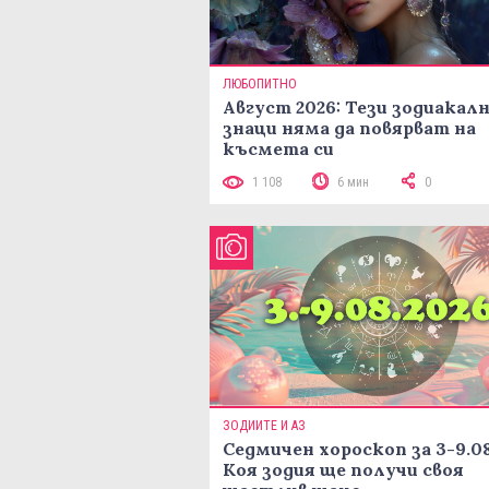
ЛЮБОПИТНО
Август 2026: Тези зодиакал
знаци няма да повярват на
късмета си
1 108
6 мин
0
ЗОДИИТЕ И АЗ
Седмичен хороскоп за 3-9.08
Коя зодия ще получи своя