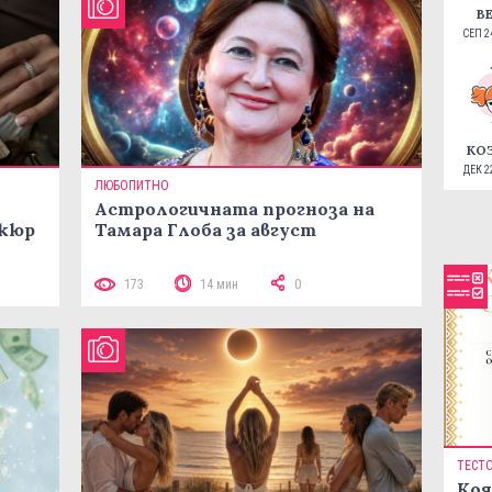
В
СЕП 24
КО
ДЕК 22
ЛЮБОПИТНО
Астрологичната прогноза на
икюр
Тамара Глоба за август
173
14 мин
0
ТЕСТ
Коя