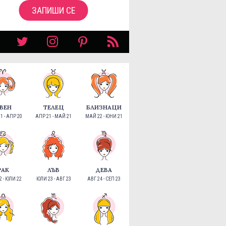
ЗАПИШИ СЕ
ВЕН
ТЕЛЕЦ
БЛИЗНАЦИ
1 - АПР 20
АПР 21 - МАЙ 21
МАЙ 22 - ЮНИ 21
РАК
ЛЪВ
ДЕВА
 - ЮЛИ 22
ЮЛИ 23 - АВГ 23
АВГ 24 - СЕП 23