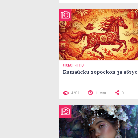
ЛЮБОПИТНО
Китайски хороскоп за авгу
4 931
11 мин
0