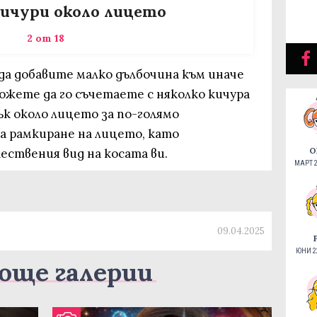
ичури около лицето
2 от 18
да добавите малко дълбочина към иначе
ожете да го съчетаете с няколко кичура
к около лицето за по-голямо
за рамкиране на лицето, като
О
ествения вид на косата ви.
МАРТ 2
09.04.2025
ЮНИ 22
още галерии