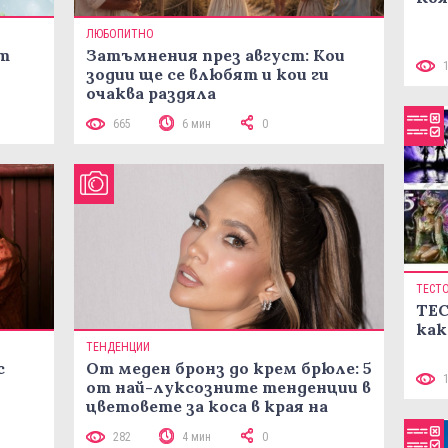
ЛЮБОПИТНО
ст
Затъмнения през август: Кои
зодии ще се влюбят и кои ги
очаква раздяла
665
6 мин
0
ТЕСТ
ТЕС
как
ТЕНДЕНЦИИ
с
От меден бронз до крем брюле: 5
от най-луксозните тенденции в
цветовете за коса в края на
лятото
282
4 мин
0