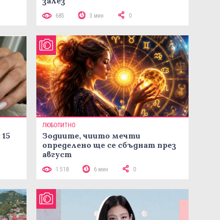
залез
685
3 мин
0
ЛЮБОПИТНО
 15
Зодиите, чиито мечти
определено ще се сбъднат през
август
1 518
6 мин
0