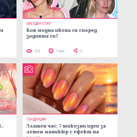
ЗВЕЗДЕН СТИЛ
ни
Коя модна икона си според
зодията си?
526
7 мин
0
ТЕНДЕНЦИИ
.:
Златен час: 7 шикозни идеи за
летен маникюр с ефект на