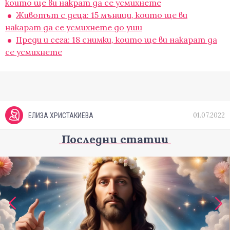
които ще ви накрат да се усмихнете
Животът с деца: 15 мъници, които ще ви
накарат да се усмихнете до уши
Преди и сега: 18 снимки, които ще ви накaрат да
се усмихнете
01.07.2022
ЕЛИЗА ХРИСТАКИЕВА
Последни статии