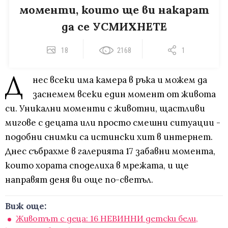
моменти, които ще ви накарат
да се УСМИХНЕТЕ
18
2168
1
Д
нес всеки има камера в ръка и можем да
заснемем всеки един момент от живота
си. Уникални моменти с животни, щастливи
мигове с децата или просто смешни ситуации -
подобни снимки са истински хит в интернет.
Днес събрахме в галерията 17 забавни момента,
които хората споделиха в мрежата, и ще
направят деня ви още по-светъл.
Виж още:
Животът с деца: 16 НЕВИННИ детски бели,