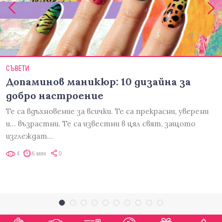
СЪВЕТИ
Допаминов маникюр: 10 дизайна за
добро настроение
Те са вдъхновение за всички. Те са прекрасни, уверени
и... възрастни. Те са известни в цял свят, защото
изглеждат…
4
6 мин
0