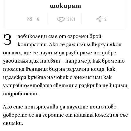
шокират
18
3161
2
З
аобиколени сме от огромен брой
контрасти. Ако се замислим върху някои
от тях, ще се научим да разбираме по-добре
заобикалящия ни свят – например, как времето
променя външния вид на различни неща, как
изглежда кръвта на човек с анемия или как
ултравиолетовата светлина разкрива невидими
подробности.
Ако сте нетърпеливи да научите нещо ново,
доверете се на героите от нашата колекция със
снимки.