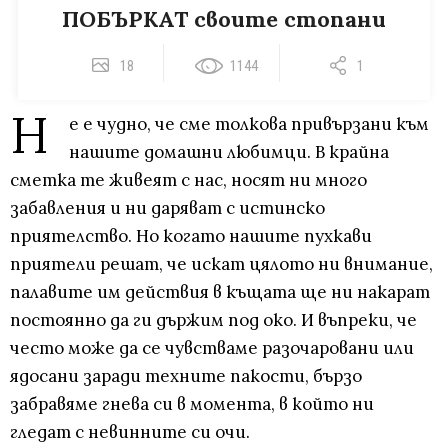
ПОБЪРКАТ своите стопани
18
1144
1
Н
е е чудно, че сме толкова привързани към
нашите домашни любимци. В крайна
сметка те живеят с нас, носят ни много
забавления и ни даряват с истинско
приятелство. Но когато нашите пухкави
приятели решат, че искат цялото ни внимание,
палавите им действия в къщата ще ни накарат
постоянно да ги държим под око. И въпреки, че
често може да се чувстваме разочаровани или
ядосани заради техните пакости, бързо
забравяме гнева си в момента, в който ни
гледат с невинните си очи.