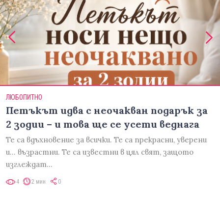
ЛЮБОПИТНО
Петъкът идва с неочакван подарък за
2 зодии – и това ще се усети веднага
Те са вдъхновение за всички. Те са прекрасни, уверени
и... възрастни. Те са известни в цял свят, защото
изглеждат…
4
2 мин
0