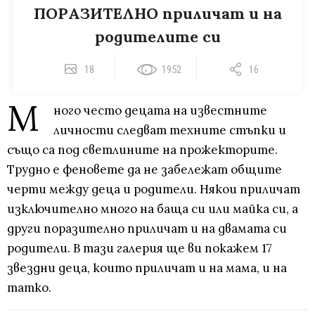
ПОРАЗИТЕЛНО приличат и на
родителите си
18
1952
16
М
ного често децата на известните
личности следват техните стъпки и
също са под светлините на прожекторите.
Трудно е феновете да не забележат общите
черти между деца и родители. Някои приличат
изключително много на баща си или майка си, а
други поразително приличат и на двамата си
родители. В тази галерия ще ви покажем 17
звездни деца, които приличат и на мама, и на
татко.