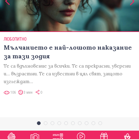
ЛЮБОПИТНО
Мълчанието е най-лошото наказание
за тази зодия
Те са вдъхновение за всички. Те са прекрасни, уверени
и... възрастни. Те са известни в цял свят, защото
изглеждат…
106
3 мин
0