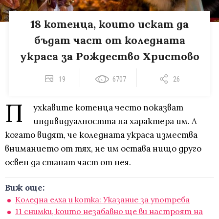
18 котенца, които искат да
бъдат част от коледната
украса за Рождество Христово
19
6707
26
П
ухкавите котенца често показват
индивидуалността на характера им. А
когато видят, че коледната украса измества
вниманието от тях, не им остава нищо друго
освен да станат част от нея.
Виж още:
Коледна елха и котка: Указание за употреба
11 снимки, които незабавно ще ви настроят на