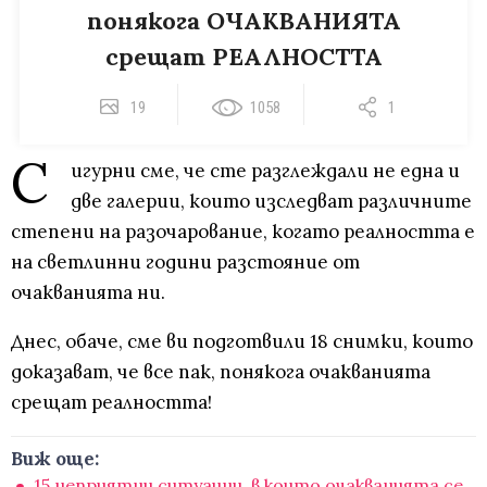
понякога ОЧАКВАНИЯТА
срещат РЕАЛНОСТТА
19
1058
1
С
игурни сме, че сте разглеждали не една и
две галерии, които изследват различните
степени на разочарование, когато реалността е
на светлинни години разстояние от
очакванията ни.
Днес, обаче, сме ви подготвили 18 снимки, които
доказават, че все пак, понякога очакванията
срещат реалността!
Виж още:
15 неприятни ситуации, в които очакванията се