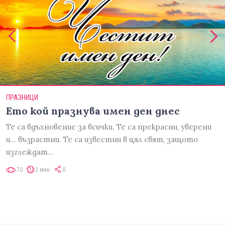
ПРАЗНИЦИ
Ето кой празнува имен ден днес
Те са вдъхновение за всички. Те са прекрасни, уверени
и... възрастни. Те са известни в цял свят, защото
изглеждат…
70
2 мин
0