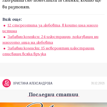
галерията сме поместили 18 снимки, които ще
ви разтопят.
Виж още:
12 стереотипа за любовта, в които има много
истина
Забавни комикси: 24 илюстрации, показващи ни
многото лица на любовта
Забавни комиски: 15 невероятни илюстрации,
описващи всяка връзка
31.12.2021
ХРИСТИНА АЛЕКСАНДРОВА
Последни статии