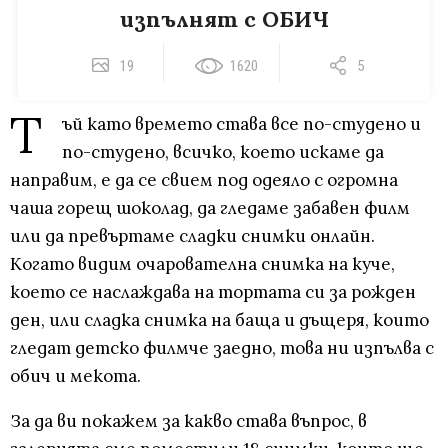
изпълнят с ОБИЧ
19
1620
5
Т
ъй като времето става все по-студено и
по-студено, всичко, което искаме да
направим, е да се свием под одеяло с огромна
чаша горещ шоколад, да гледаме забавен филм
или да превъртаме сладки снимки онлайн.
Когато видим очарователна снимка на куче,
което се наслаждава на тортата си за рожден
ден, или сладка снимка на баща и дъщеря, които
гледат детско филмче заедно, това ни изпълва с
обич и мекота.
За да ви покажем за какво става въпрос, в